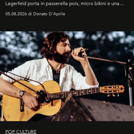
Lagerfeld porta in passerella pois, micro bikini e una
logomania pensata per la spiaggia
, con Cindy, Linda,
05.08.2026 di Donato D'Aprile
Kate, Claudia e Carla una dietro l'altra. Trent'anni dopo,
in un'industria che vive di archivi, quel guardaroba resta
uno dei documenti più contemporanei che abbiamo.
POP CULTURE