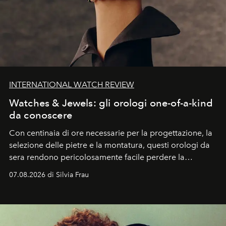
INTERNATIONAL WATCH REVIEW
Watches & Jewels: gli orologi one-of-a-kind
da conoscere
Con centinaia di ore necessarie per la progettazione, la
selezione delle pietre e la montatura, questi orologi da
sera rendono pericolosamente facile perdere la
cognizione del tempo. Ma con quadranti così
07.08.2026 di Silvia Frau
abbaglianti, chi è che guarda davvero l'ora?