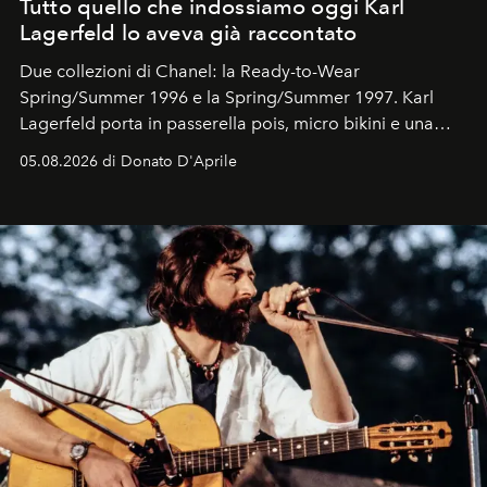
Tutto quello che indossiamo oggi Karl
Lagerfeld lo aveva già raccontato
Due collezioni di Chanel: la Ready-to-Wear
Spring/Summer 1996 e la Spring/Summer 1997. Karl
Lagerfeld porta in passerella pois, micro bikini e una
logomania pensata per la spiaggia
, con Cindy, Linda,
05.08.2026 di Donato D'Aprile
Kate, Claudia e Carla una dietro l'altra. Trent'anni dopo,
in un'industria che vive di archivi, quel guardaroba resta
uno dei documenti più contemporanei che abbiamo.