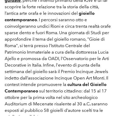
guidate
, perché l’intento primario della RJW è di far
scoprire la forte relazione tra la storia della città,
l’antica arte orafa e le innovazioni del
gioiello
contemporaneo
. I percorsi saranno otto e
coinvolgeranno undici Rioni e circa trenta realtà orafe
sparse dento e fuori Roma. Una giornata di
Studi per
approfondire il tema del gioiello romano, "Gioie di
Roma", si terrà presso
l’
Istituto Centrale del
Patrimonio Immateriale a cura della dottoressa Lucia
Ajello e promossa da OADI, l’Osservatorio per le Arti
Decorative in Italia. Infine, l'e
vento di punta della
settimana del gioiello sarà il Premio Incinque Jewels
indetto dall’associazione Incinque Open Art Monti. Il
contest intende promuovere la
cultura del Gioiello
Contemporaneo
sul territorio cittadino: dal 15 al 17
ottobre per la prima volta nel sito archeologico
Auditorium di Mecenate risalente al 30 a.C
.
saranno
esposti al pubblico 58 gioielli d’autore scelti tra le