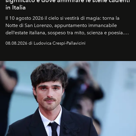
significato e dove ammirare le stelle cadenti
in Italia
Il 10 agosto 2026 il cielo si vestirà di magia: torna la
Notte di San Lorenzo
, appuntamento immancabile
dell’estate italiana, sospeso tra mito, scienza e poesia.
Sarà il momento in cui gli occhi si alzano verso la volta
08.08.2026 di Ludovica Crespi-Pallavicini
celeste per seguire il passaggio delle
Perseidi
, quelle
che chiamiamo comunemente
stelle cadenti
, e affidare
all’universo i desideri più segreti