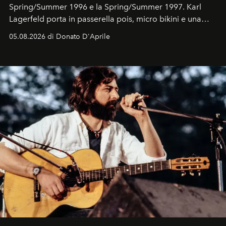
Spring/Summer 1996 e la Spring/Summer 1997. Karl
Lagerfeld porta in passerella pois, micro bikini e una
logomania pensata per la spiaggia
, con Cindy, Linda,
05.08.2026 di Donato D'Aprile
Kate, Claudia e Carla una dietro l'altra. Trent'anni dopo,
in un'industria che vive di archivi, quel guardaroba resta
uno dei documenti più contemporanei che abbiamo.