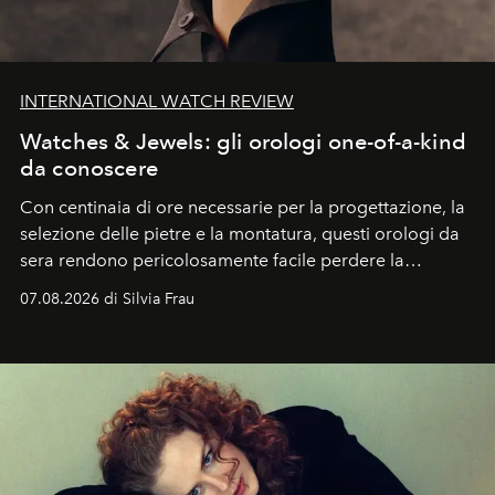
INTERNATIONAL WATCH REVIEW
Watches & Jewels: gli orologi one-of-a-kind
da conoscere
Con centinaia di ore necessarie per la progettazione, la
selezione delle pietre e la montatura, questi orologi da
sera rendono pericolosamente facile perdere la
cognizione del tempo. Ma con quadranti così
07.08.2026 di Silvia Frau
abbaglianti, chi è che guarda davvero l'ora?