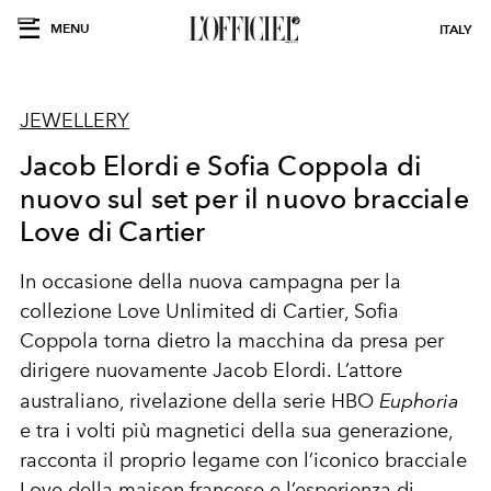
MENU
ITALY
JEWELLERY
Jacob Elordi e Sofia Coppola di
nuovo sul set per il nuovo bracciale
Love di Cartier
In occasione della nuova campagna per la
collezione
Love Unlimited
di
Cartier
,
Sofia
Coppola
torna dietro la macchina da presa per
dirigere nuovamente
Jacob Elordi
. L’attore
australiano, rivelazione della serie HBO
Euphoria
e tra i volti più magnetici della sua generazione,
racconta il proprio legame con l’
iconico bracciale
Love
della maison francese e l’esperienza di