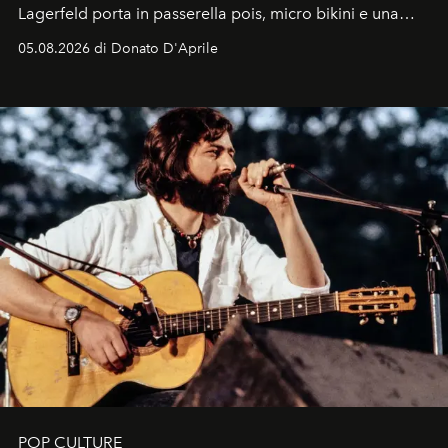
Lagerfeld porta in passerella pois, micro bikini e una
logomania pensata per la spiaggia
, con Cindy, Linda,
05.08.2026 di Donato D'Aprile
Kate, Claudia e Carla una dietro l'altra. Trent'anni dopo,
in un'industria che vive di archivi, quel guardaroba resta
uno dei documenti più contemporanei che abbiamo.
POP CULTURE