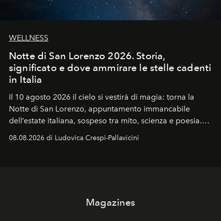
WELLNESS
Notte di San Lorenzo 2026. Storia,
significato e dove ammirare le stelle cadenti
in Italia
Il 10 agosto 2026 il cielo si vestirà di magia: torna la
Notte di San Lorenzo
, appuntamento immancabile
dell’estate italiana, sospeso tra mito, scienza e poesia.
Sarà il momento in cui gli occhi si alzano verso la volta
08.08.2026 di Ludovica Crespi-Pallavicini
celeste per seguire il passaggio delle
Perseidi
, quelle
che chiamiamo comunemente
stelle cadenti
, e affidare
all’universo i desideri più segreti
Magazines