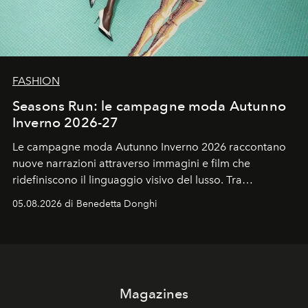
FASHION
Seasons Run: le campagne moda Autunno
Inverno 2026-27
Le campagne moda Autunno Inverno 2026 raccontano
nuove narrazioni attraverso immagini e film che
ridefiniscono il linguaggio visivo del lusso. Tra
protagonisti del cinema, volti della cultura
05.08.2026 di Benedetta Donghi
contemporanea e storytelling d'autore, le maison
trasformano ogni campagna in uno storytelling capace
di esprimere identità, visione e desiderio.
Magazines