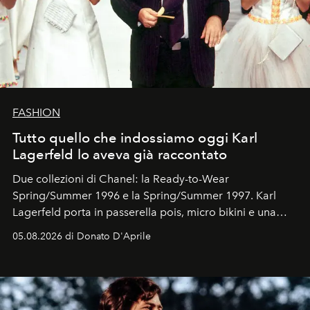
FASHION
Tutto quello che indossiamo oggi Karl
Lagerfeld lo aveva già raccontato
Due collezioni di Chanel: la Ready-to-Wear
Spring/Summer 1996 e la Spring/Summer 1997. Karl
Lagerfeld porta in passerella pois, micro bikini e una
logomania pensata per la spiaggia
, con Cindy, Linda,
05.08.2026 di Donato D'Aprile
Kate, Claudia e Carla una dietro l'altra. Trent'anni dopo,
in un'industria che vive di archivi, quel guardaroba resta
uno dei documenti più contemporanei che abbiamo.