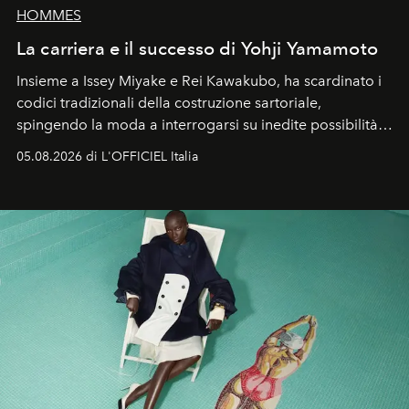
HOMMES
La carriera e il successo di Yohji Yamamoto
Insieme a Issey Miyake e Rei Kawakubo, ha scardinato i
codici tradizionali della costruzione sartoriale,
spingendo la moda a interrogarsi su inedite possibilità
formali e a ridefinire il concetto stesso di silhouette.
05.08.2026 di L'OFFICIEL Italia
Quella di Yohji Yamamoto è storia di un visionario che
ha riscritto i canoni estetici del XX secolo, lasciando
un’impronta indelebile nella storia della moda.