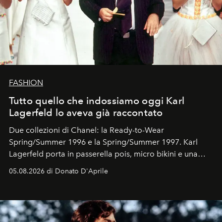
FASHION
Tutto quello che indossiamo oggi Karl
Lagerfeld lo aveva già raccontato
Due collezioni di Chanel: la Ready-to-Wear
Spring/Summer 1996 e la Spring/Summer 1997. Karl
Lagerfeld porta in passerella pois, micro bikini e una
logomania pensata per la spiaggia
, con Cindy, Linda,
05.08.2026 di Donato D'Aprile
Kate, Claudia e Carla una dietro l'altra. Trent'anni dopo,
in un'industria che vive di archivi, quel guardaroba resta
uno dei documenti più contemporanei che abbiamo.