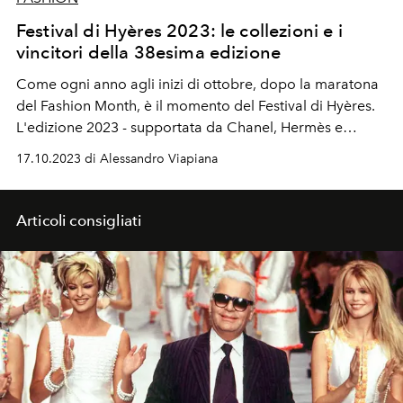
Festival di Hyères 2023: le collezioni e i
vincitori della 38esima edizione
Come ogni anno agli inizi di ottobre, dopo la maratona
del Fashion Month, è il momento del Festival di
Hyères.
L'edizione 2023 - supportata da Chanel, Hermès e
Mercedes-Benz - ha visto lo stilista belga Igor Dieryck e
17.10.2023 di Alessandro Viapiana
la svedese Petra Fagerstorm spartirsi i cinque premi in
palio dedicati alla moda ready-to-wear. Scopri su
L'OFFICIEL Italia tutto sulla 38esima edizione del Festival
Articoli consigliati
Internazionale di Moda, Fotografia e Accesori di Hyères.