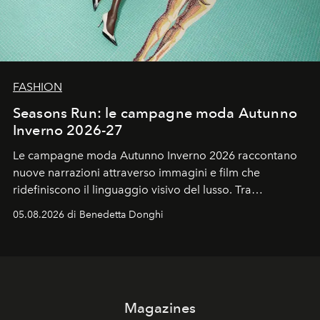
FASHION
Seasons Run: le campagne moda Autunno
Inverno 2026-27
Le campagne moda Autunno Inverno 2026 raccontano
nuove narrazioni attraverso immagini e film che
ridefiniscono il linguaggio visivo del lusso. Tra
protagonisti del cinema, volti della cultura
05.08.2026 di Benedetta Donghi
contemporanea e storytelling d'autore, le maison
trasformano ogni campagna in uno storytelling capace
di esprimere identità, visione e desiderio.
Magazines