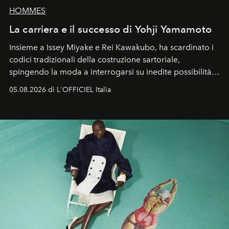
HOMMES
La carriera e il successo di Yohji Yamamoto
Insieme a Issey Miyake e Rei Kawakubo, ha scardinato i
codici tradizionali della costruzione sartoriale,
spingendo la moda a interrogarsi su inedite possibilità
formali e a ridefinire il concetto stesso di silhouette.
05.08.2026 di L'OFFICIEL Italia
Quella di Yohji Yamamoto è storia di un visionario che
ha riscritto i canoni estetici del XX secolo, lasciando
un’impronta indelebile nella storia della moda.