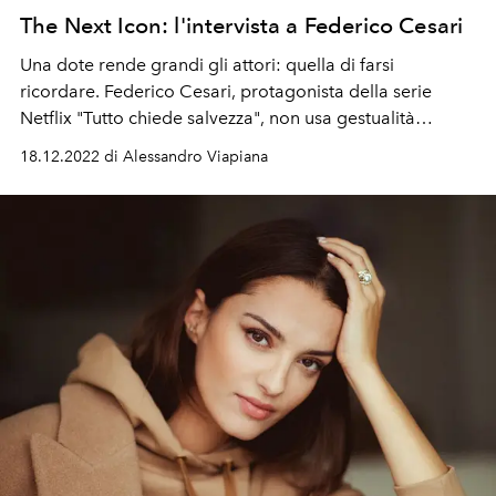
The Next Icon: l'intervista a Federico Cesari
Una dote rende grandi gli attori: quella di farsi
ricordare. Federico Cesari, protagonista della serie
Netflix "Tutto chiede salvezza", non usa gestualità
istrioniche o manierismi del linguaggio, tuttavia ci
18.12.2022 di Alessandro Viapiana
ricordiamo del suo stile e del suo volto. Dalle sue parole
si capisce che il suo non è un semplice lavoro, bensì una
vocazione: è questa la chiave del suo successo.