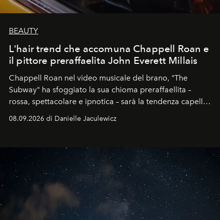
BEAUTY
L'hair trend che accomuna Chappell Roan e
il pittore preraffaelita John Everett Millais
Chappell Roan nel video musicale del brano, "The
Subway" ha sfoggiato la sua chioma preraffaellita –
rossa, spettacolare e ipnotica – sarà la tendenza capelli
dell'autunno?
08.09.2026 di Danielle Jaculewicz