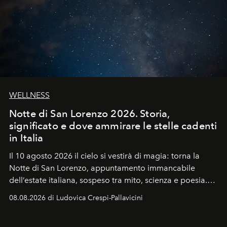
WELLNESS
Notte di San Lorenzo 2026. Storia,
significato e dove ammirare le stelle cadenti
in Italia
Il 10 agosto 2026 il cielo si vestirà di magia: torna la
Notte di San Lorenzo
, appuntamento immancabile
dell’estate italiana, sospeso tra mito, scienza e poesia.
Sarà il momento in cui gli occhi si alzano verso la volta
08.08.2026 di Ludovica Crespi-Pallavicini
celeste per seguire il passaggio delle
Perseidi
, quelle
che chiamiamo comunemente
stelle cadenti
, e affidare