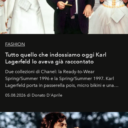
FASHION
Tutto quello che indossiamo oggi Karl
Lagerfeld lo aveva già raccontato
Due collezioni di Chanel: la Ready-to-Wear
Spring/Summer 1996 e la Spring/Summer 1997. Karl
Lagerfeld porta in passerella pois, micro bikini e una
logomania pensata per la spiaggia
, con Cindy, Linda,
05.08.2026 di Donato D'Aprile
Kate, Claudia e Carla una dietro l'altra. Trent'anni dopo,
in un'industria che vive di archivi, quel guardaroba resta
uno dei documenti più contemporanei che abbiamo.