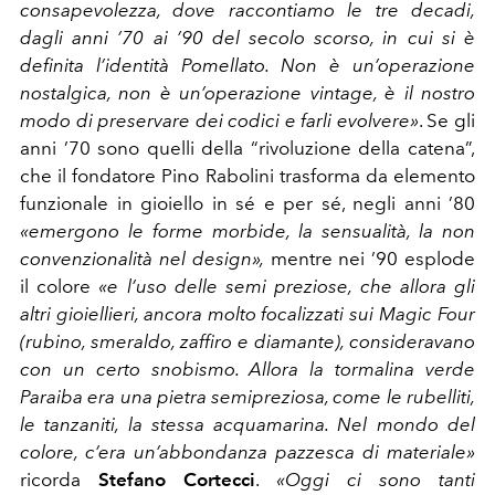
consapevolezza, dove raccontiamo le tre decadi,
dagli anni ’70 ai ’90 del secolo scorso, in cui si è
definita l’identità Pomellato. Non è un’operazione
nostalgica, non è un’operazione vintage, è il nostro
modo di preservare dei codici e farli evolvere»
. Se gli
anni ’70 sono quelli della “rivoluzione della catena”,
che il fondatore Pino Rabolini trasforma da elemento
funzionale in gioiello in sé e per sé, negli anni ’80
«emergono le forme morbide, la sensualità, la non
convenzionalità nel design»,
mentre nei ’90 esplode
il colore
«e l’uso delle semi preziose, che allora gli
altri gioiellieri, ancora molto focalizzati sui Magic Four
(rubino, smeraldo, zaffiro e diamante), consideravano
con un certo snobismo. Allora la tormalina verde
Paraiba era una pietra semipreziosa, come le rubelliti,
le tanzaniti, la stessa acquamarina. Nel mondo del
colore, c’era un’abbondanza pazzesca di materiale»
ricorda
Stefano Cortecci
.
«Oggi ci sono tanti