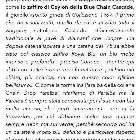
come
lo zaffiro di Ceylon della Blue Chain Cascade,
il gioiello
«spirito guida di Collezione 1967, il primo
che ho visualizzato, quello da cui è iniziato tutto il
viaggio»,
sottolinea Castaldo.
«L’accostamente
tradizionale al pavé di diamanti che ricopre una
doppia catena ispirata a una catena del ’75 sarebbe
stato col classico zaffiro Royal Blu, un blu molto
intenso e profondo - precisa Cortecci - mentre qui
abbiamo scelto invece una sfumatura un pochino più
chiara, più scarica, ma con questo color glicine
bellissimo».
O come la tormalina Paraiba della collana
Chain Drop Paraiba:
«Parliamo di Paraiba ma la
Paraiba è sempre stata conosciuta per il suo neon blu
molto acceso, che però sinceramente non ci fa
impazzire, per cui abbiamo scelto una nuance
sempre neon ma sul verde, perché secondo noi ha
un carattere molto più definito e particolare rispetto
al neon blu, che spesso può sembrare anche un po’