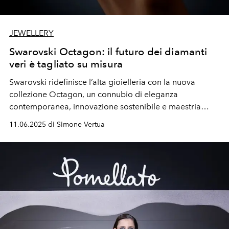
JEWELLERY
Swarovski Octagon: il futuro dei diamanti
veri è tagliato su misura
Swarovski ridefinisce l’alta gioielleria con la nuova
collezione Octagon, un connubio di eleganza
contemporanea, innovazione sostenibile e maestria
artigianale. Con il lancio del nuovo taglio brevettato
11.06.2025 di Simone Vertua
Octagon, la maison austriaca celebra 130 anni di
creatività con una collezione di diamanti lab-grown che
coniuga bellezza, precisione e responsabilità.