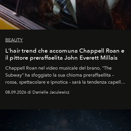
BEAUTY
L'hair trend che accomuna Chappell Roan e
il pittore preraffaelita John Everett Millais
Chappell Roan nel video musicale del brano, "The
Subway" ha sfoggiato la sua chioma preraffaellita –
rossa, spettacolare e ipnotica – sarà la tendenza capelli
dell'autunno?
08.09.2026 di Danielle Jaculewicz