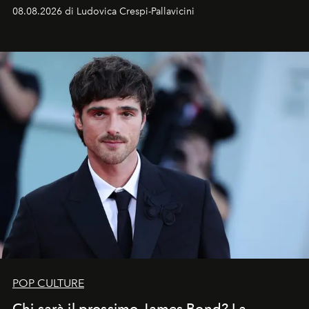
Sarà il momento in cui gli occhi si alzano verso la volta
08.08.2026 di Ludovica Crespi-Pallavicini
celeste per seguire il passaggio delle
Perseidi
, quelle
che chiamiamo comunemente
stelle cadenti
, e affidare
all’universo i desideri più segreti
POP CULTURE
Chi sarà il prossimo James Bond? La