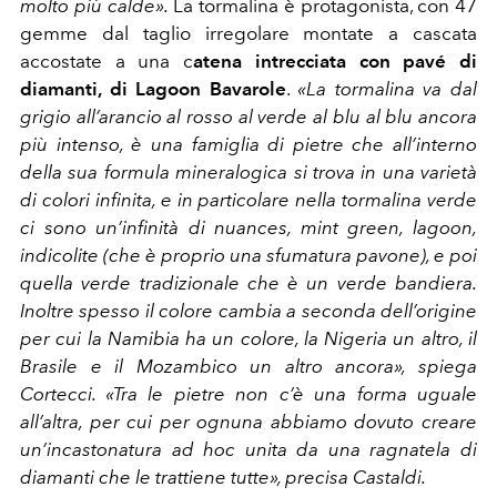
molto più calde».
La tormalina è protagonista, con 47
gemme dal taglio irregolare montate a cascata
accostate a una c
atena intrecciata con pavé di
diamanti, di Lagoon Bavarole
.
«La tormalina va dal
grigio all’arancio al rosso al verde al blu al blu ancora
più intenso, è una famiglia di pietre che all’interno
della sua formula mineralogica si trova in una varietà
di colori infinita, e in particolare nella tormalina verde
ci sono un’infinità di nuances, mint green, lagoon,
indicolite (che è proprio una sfumatura pavone), e poi
quella verde tradizionale che è un verde bandiera.
Inoltre spesso il colore cambia a seconda dell’origine
per cui la Namibia ha un colore, la Nigeria un altro, il
Brasile e il Mozambico un altro ancora», spiega
Cortecci. «Tra le pietre non c’è una forma uguale
all’altra, per cui per ognuna abbiamo dovuto creare
un’incastonatura ad hoc unita da una ragnatela di
diamanti che le trattiene tutte», precisa Castaldi.