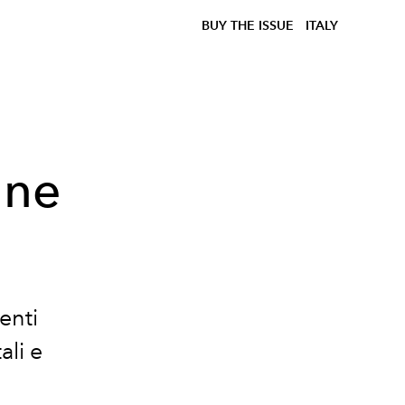
BUY THE ISSUE
ITALY
ane
enti
ali e