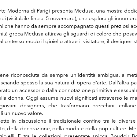
rte Moderna di Parigi presenta Medusa, una mostra dedicat
 (visitabile fino al 5 novembre), che esplora gli innumere
ni che hanno da sempre accompagnato questi preziosi ac
nità greca Medusa attirava gli sguardi di coloro che posav
allo stesso modo il gioiello attrae il visitatore, il designer 
viene riconosciuta da sempre un'identità ambigua, a me
lasciando spesso la sua natura di opera d'arte. Dall'altra 
erato un accessorio dalla connotazione primitiva e sessua
lla donna. Oggi assume nuovi significati attraverso le ma
 giovani designers, che trasformano orecchini, collan
li un nuovo valore.
te in discussione il tradizionale confine tra le diverse a
nato, della decorazione, della moda e della pop culture. 
ioielli. E tra le collezioni presentate spicca Boudoir Box