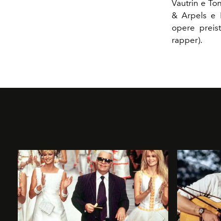
Vautrin e To
& Arpels e B
opere preis
rapper).