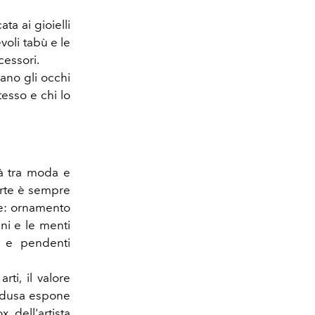
a ai gioielli
voli tabù e le
cessori.
ano gli occhi
stesso e chi lo
tà tra moda e
parte è sempre
le: ornamento
ni e le menti
e e pendenti
rti, il valore
Medusa espone
 dell'artista