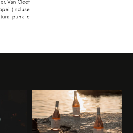
er, Van Cleef
opei (incluse
ltura punk e