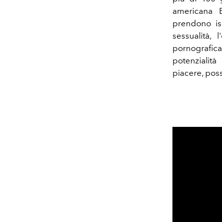
americana B
prendono is
sessualità, 
pornografica
potenzialità
piacere, poss