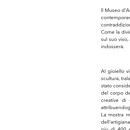
Il Museo d'A
contemporanei
contraddizio
Come la divi
sul suo viso, 
indosserà.
Al gioiello 
scultura, tra
stato consid
del corpo de
creative di
attribuendog
La mostra met
dell'artigia
più di 400 g