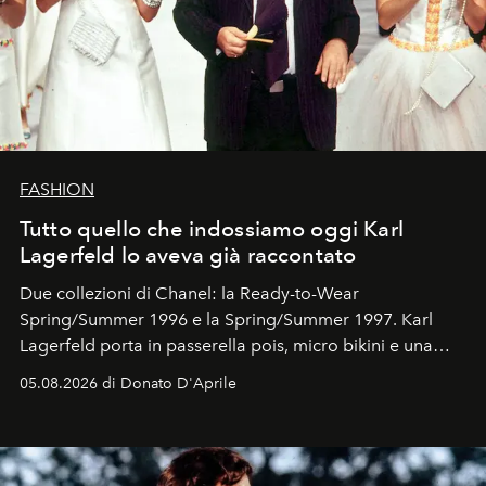
FASHION
Tutto quello che indossiamo oggi Karl
Lagerfeld lo aveva già raccontato
Due collezioni di Chanel: la Ready-to-Wear
Spring/Summer 1996 e la Spring/Summer 1997. Karl
Lagerfeld porta in passerella pois, micro bikini e una
logomania pensata per la spiaggia
, con Cindy, Linda,
05.08.2026 di Donato D'Aprile
Kate, Claudia e Carla una dietro l'altra. Trent'anni dopo,
in un'industria che vive di archivi, quel guardaroba resta
uno dei documenti più contemporanei che abbiamo.