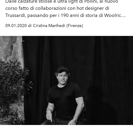
Dalle calzature stilose e ultra light di Pollini, al nuovo
corso fatto di collaborazioni con hot designer di
Trussardi, passando per i 190 anni di storia di Woolrich,
celebrati con l'Arctic Parka capsule collection. Alla
09.01.2020 di Cristina Manfredi (Firenze)
scoperta di tre diverse anime di Pitti Uomo