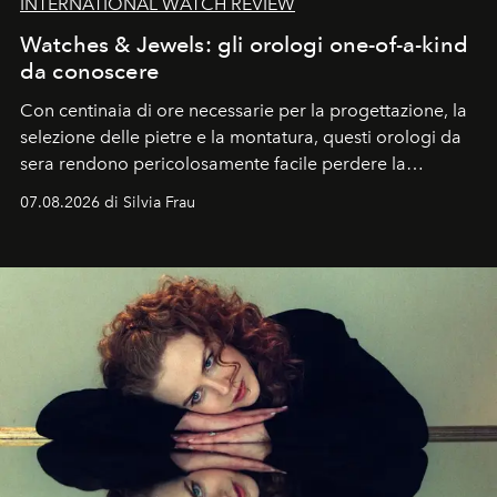
INTERNATIONAL WATCH REVIEW
Watches & Jewels: gli orologi one-of-a-kind
da conoscere
Con centinaia di ore necessarie per la progettazione, la
selezione delle pietre e la montatura, questi orologi da
sera rendono pericolosamente facile perdere la
cognizione del tempo. Ma con quadranti così
07.08.2026 di Silvia Frau
abbaglianti, chi è che guarda davvero l'ora?