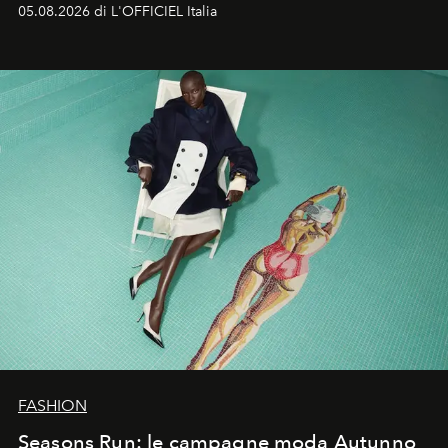
formali e a ridefinire il concetto stesso di silhouette.
05.08.2026 di L'OFFICIEL Italia
Quella di Yohji Yamamoto è storia di un visionario che
ha riscritto i canoni estetici del XX secolo, lasciando
un’impronta indelebile nella storia della moda.
FASHION
Seasons Run: le campagne moda Autunno