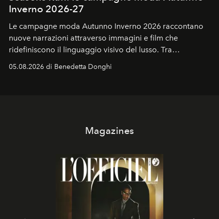
Inverno 2026-27
Le campagne moda Autunno Inverno 2026 raccontano
nuove narrazioni attraverso immagini e film che
ridefiniscono il linguaggio visivo del lusso. Tra
protagonisti del cinema, volti della cultura
05.08.2026 di Benedetta Donghi
contemporanea e storytelling d'autore, le maison
trasformano ogni campagna in uno storytelling capace
di esprimere identità, visione e desiderio.
Magazines