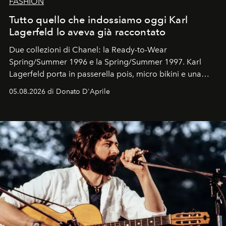
FASHION
Tutto quello che indossiamo oggi Karl
Lagerfeld lo aveva già raccontato
Due collezioni di Chanel: la Ready-to-Wear
Spring/Summer 1996 e la Spring/Summer 1997. Karl
Lagerfeld porta in passerella pois, micro bikini e una
logomania pensata per la spiaggia
, con Cindy, Linda,
05.08.2026 di Donato D'Aprile
Kate, Claudia e Carla una dietro l'altra. Trent'anni dopo,
in un'industria che vive di archivi, quel guardaroba resta
uno dei documenti più contemporanei che abbiamo.