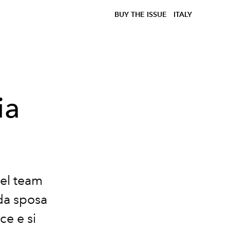
BUY THE ISSUE
ITALY
ia
del team
 da sposa
ce e si