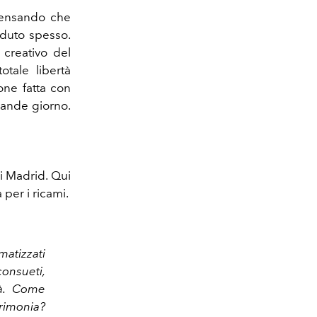
 pensando che
aduto spesso.
 creativo del
otale libertà
one fatta con
grande giorno.
i Madrid. Qui
per i ricami.
atizzati
consueti,
tà. Come
erimonia?