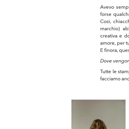
Avevo sempre
forse qualch
Così, chiacc
marchio) abb
creativa e d
amore, per tu
E finora, que
Dove vengono
Tutte le sta
facciamo anch