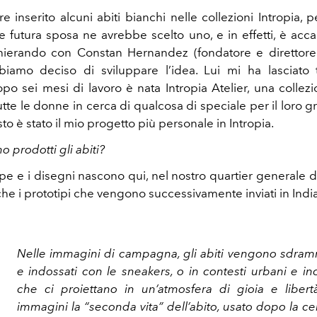
 inserito alcuni abiti bianchi nelle collezioni Intropia,
e futura sposa ne avrebbe scelto uno, e in effetti, è acc
hierando con Constan Hernandez (fondatore e direttore
iamo deciso di sviluppare l’idea. Lui mi ha lasciato t
opo sei mesi di lavoro è nata Intropia Atelier, una collezi
tte le donne in cerca di qualcosa di speciale per il loro 
sto è stato il mio progetto più personale in Intropia.
 prodotti gli abiti?
mpe e i disegni nascono qui, nel nostro quartier generale d
e i prototipi che vengono successivamente inviati in India 
Nelle immagini di campagna, gli abiti vengono sdramm
e indossati con le sneakers, o in contesti urbani e in
che ci proiettano in un’atmosfera di gioia e liber
immagini la “seconda vita” dell’abito, usato dopo la c