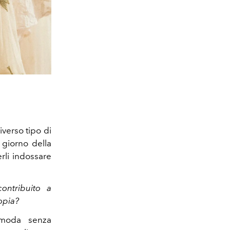
verso tipo di
 giorno della
rli indossare
ontribuito a
opia?
 moda senza