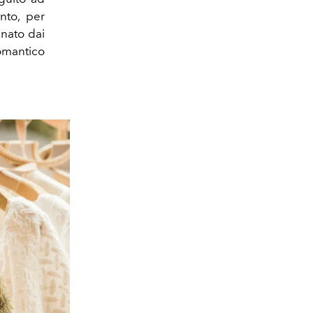
nto, per
inato dai
omantico