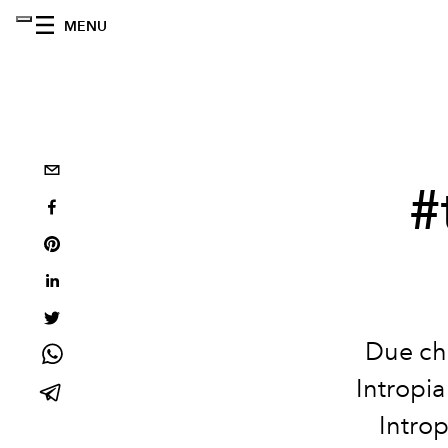
MENU
#
Due chi
Intropia
Introp