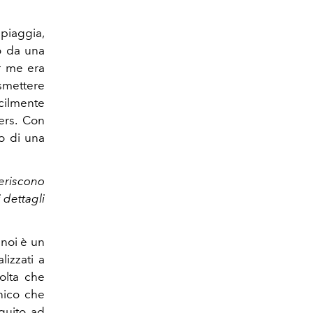
spiaggia,
o da una
er me era
smettere
cilmente
ers. Con
o di una
feriscono
 dettagli
 noi è un
lizzati a
volta che
unico che
eguito ad