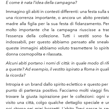
E come è nata l’idea della campagna?
Immagino gli abiti in contesti differenti: una festa sulla 
una ricorrenza importante, o ancora un abito prestat
madre alla figlia per la sua festa di fidanzamento. P
molto importante che la campagna riuscisse a tra
l’essenza della collezione. Tutti i vestiti sono fa
indossabili, per questo abbiamo pensato alle sneak
queste immagini abbiamo voluto trasmettere lo spirit
donna cosmopolita e rilassata.
Alcuni abiti portano i nomi di città: in quale modo di ri
a queste? Ad esempio, il vestito ispirato a Roma in quali
la ricorda?
Intropia è un brand dallo spirito eclettico e questo per
punto di partenza positivo. Facciamo molti viaggi fina
trovare la giusta ispirazione per le collezioni: ogni 
visito una città, colgo qualche dettaglio speciale e 
poi ritorna nei miei bozzetti. L’abito Trevi nasce in s