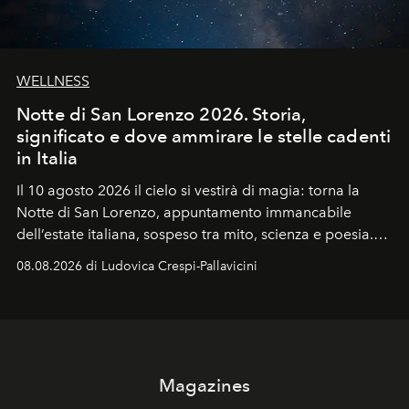
WELLNESS
Notte di San Lorenzo 2026. Storia,
significato e dove ammirare le stelle cadenti
in Italia
Il 10 agosto 2026 il cielo si vestirà di magia: torna la
Notte di San Lorenzo
, appuntamento immancabile
dell’estate italiana, sospeso tra mito, scienza e poesia.
Sarà il momento in cui gli occhi si alzano verso la volta
08.08.2026 di Ludovica Crespi-Pallavicini
celeste per seguire il passaggio delle
Perseidi
, quelle
che chiamiamo comunemente
stelle cadenti
, e affidare
all’universo i desideri più segreti
Magazines