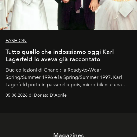
FASHION
Tutto quello che indossiamo oggi Karl
Lagerfeld lo aveva già raccontato
Due collezioni di Chanel: la Ready-to-Wear
Spring/Summer 1996 e la Spring/Summer 1997. Karl
Lagerfeld porta in passerella pois, micro bikini e una
logomania pensata per la spiaggia
, con Cindy, Linda,
05.08.2026 di Donato D'Aprile
Kate, Claudia e Carla una dietro l'altra. Trent'anni dopo,
in un'industria che vive di archivi, quel guardaroba resta
uno dei documenti più contemporanei che abbiamo.
Magazines