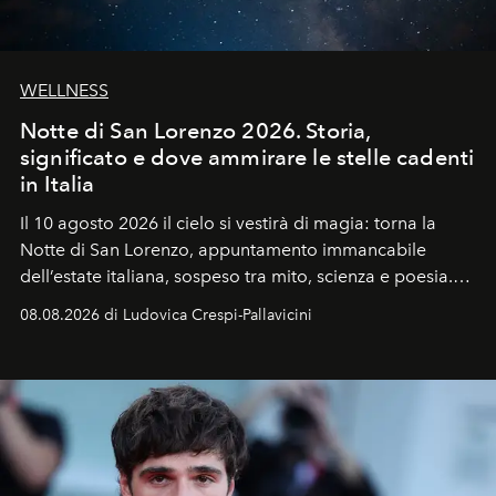
WELLNESS
Notte di San Lorenzo 2026. Storia,
significato e dove ammirare le stelle cadenti
in Italia
Il 10 agosto 2026 il cielo si vestirà di magia: torna la
Notte di San Lorenzo
, appuntamento immancabile
dell’estate italiana, sospeso tra mito, scienza e poesia.
Sarà il momento in cui gli occhi si alzano verso la volta
08.08.2026 di Ludovica Crespi-Pallavicini
celeste per seguire il passaggio delle
Perseidi
, quelle
che chiamiamo comunemente
stelle cadenti
, e affidare
all’universo i desideri più segreti