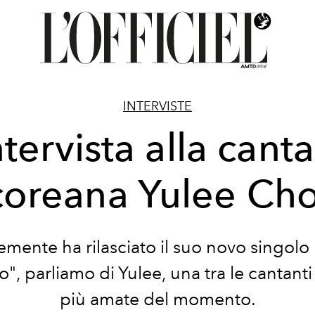
INTERVISTE
ntervista alla cant
coreana Yulee Cho
mente ha rilasciato il suo novo singol
", parliamo di Yulee, una tra le cantant
più amate del momento.