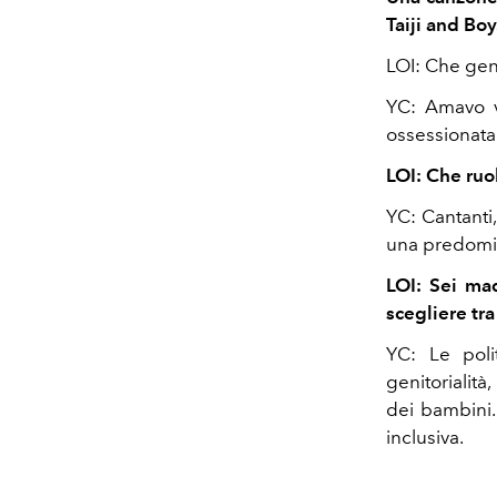
Taiji and Boy
LOI: Che gen
YC: Amavo v
ossessionata
LOI: Che ruo
YC: Cantanti,
una predomin
LOI: Sei mad
scegliere tra
YC: Le poli
genitorialità,
dei bambini.
inclusiva.