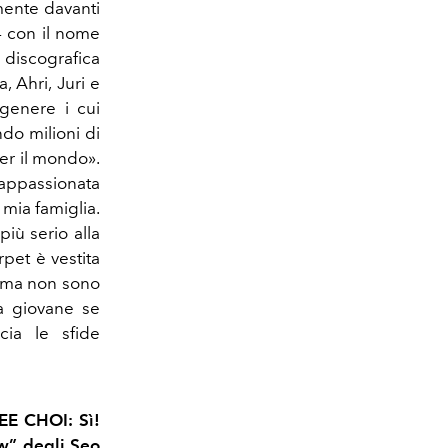
mente davanti
4 con il nome
a discografica
a, Ahri, Juri e
 genere i cui
ndo milioni di
er il mondo».
 appassionata
mia famiglia.
iù serio alla
rpet è vestita
 ma non sono
lla giovane se
cia le sfide
LEE CHOI: Sì!
w” degli Seo