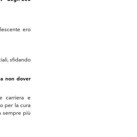
lescente ero
iali, sfidando
e a non dover
e carriera e
uto per la cura
tà sempre più