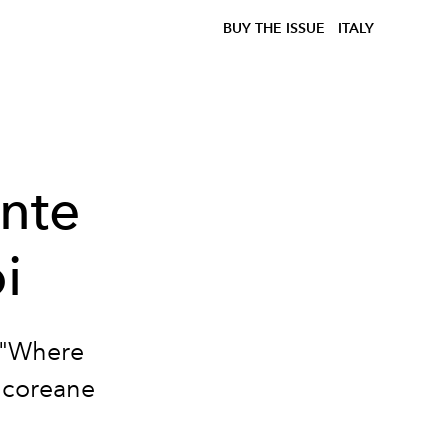
BUY THE ISSUE
ITALY
ante
i
o "Where
i coreane