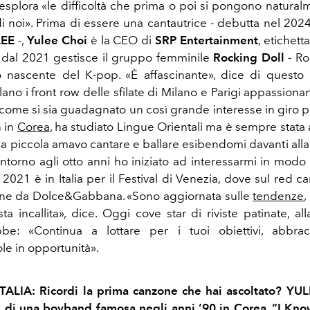
- esplora «le difficoltà che prima o poi si pongono natural
 noi». Prima di essere una cantautrice - debutta nel 202
LEE
-,
Yulee Choi
è la CEO di
SRP Entertainment
, etichett
 dal 2021 gestisce il gruppo femminile
Rocking Doll
- Ro
o nascente del K-pop. «È affascinante», dice di questo
ano i front row delle sfilate di Milano e Parigi appassiona
 come si sia guadagnato un così grande interesse in giro p
 in
Corea
, ha studiato Lingue Orientali ma è sempre stata
Da piccola amavo cantare e ballare esibendomi davanti alla 
ntorno agli otto anni ho iniziato ad interessarmi in modo p
2021 è in Italia per il Festival di Venezia, dove sul red ca
one da Dolce&Gabbana. «Sono aggiornata sulle
tendenze
,
ta incallita», dice. Oggi cove star di riviste patinate, a
bbe: «Continua a lottare per i tuoi obiettivi, abbrac
le in opportunità».
TALIA: Ricordi la prima canzone che hai ascoltato? YU
 di una boyband famosa negli anni ’90 in Corea, “I Kno