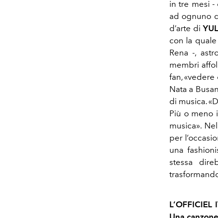
in tre mesi 
ad ognuno di
d’arte di
YU
con la quale
Rena -, astr
membri affoll
fan, «vedere
Nata a Busan
di musica. «
Più o meno i
musica». Nel 
per l’occasi
una fashionis
stessa dire
trasformando
L’OFFICIEL I
Una canzone