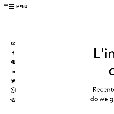
MENU
L'i
Recente
do we go