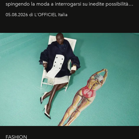
spingendo la moda a interrogarsi su inedite possibilità
formali e a ridefinire il concetto stesso di silhouette.
05.08.2026 di L'OFFICIEL Italia
Quella di Yohji Yamamoto è storia di un visionario che
ha riscritto i canoni estetici del XX secolo, lasciando
un’impronta indelebile nella storia della moda.
FASHION