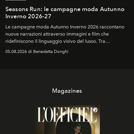
Seasons Run: le campagne moda Autunno
Inverno 2026-27
Le campagne moda Autunno Inverno 2026 raccontano
nuove narrazioni attraverso immagini e film che
ridefiniscono il linguaggio visivo del lusso. Tra
protagonisti del cinema, volti della cultura
05.08.2026 di Benedetta Donghi
contemporanea e storytelling d'autore, le maison
trasformano ogni campagna in uno storytelling capace
di esprimere identità, visione e desiderio.
Magazines