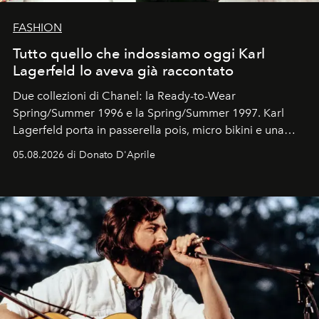
FASHION
Tutto quello che indossiamo oggi Karl
Lagerfeld lo aveva già raccontato
Due collezioni di Chanel: la Ready-to-Wear
Spring/Summer 1996 e la Spring/Summer 1997. Karl
Lagerfeld porta in passerella pois, micro bikini e una
logomania pensata per la spiaggia
, con Cindy, Linda,
05.08.2026 di Donato D'Aprile
Kate, Claudia e Carla una dietro l'altra. Trent'anni dopo,
in un'industria che vive di archivi, quel guardaroba resta
uno dei documenti più contemporanei che abbiamo.