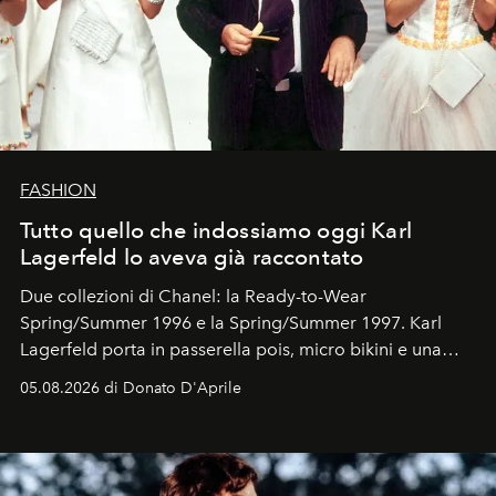
FASHION
Tutto quello che indossiamo oggi Karl
Lagerfeld lo aveva già raccontato
Due collezioni di Chanel: la Ready-to-Wear
Spring/Summer 1996 e la Spring/Summer 1997. Karl
Lagerfeld porta in passerella pois, micro bikini e una
logomania pensata per la spiaggia
, con Cindy, Linda,
05.08.2026 di Donato D'Aprile
Kate, Claudia e Carla una dietro l'altra. Trent'anni dopo,
in un'industria che vive di archivi, quel guardaroba resta
uno dei documenti più contemporanei che abbiamo.