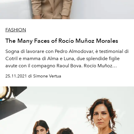
FASHION
The Many Faces of Rocío Muñoz Morales
Sogna di lavorare con Pedro Almodovar, è testimonial di
Cotril e mamma di Alma e Luna, due splendide figlie
avute con il compagno Raoul Bova.
Rocío Muñoz
Morales racconta, la sua passione per il beauty, i suoi
25.11.2021 di Simone Vertua
traguardi di vita, i nuovi film in uscita e come si
destreggia tra vita privata e lavoro.