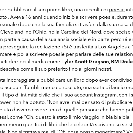
per pubblicare il suo primo libro, una raccolta di
poesie
inti
oto
. Aveva 16 anni quando iniziò a scrivere poesie, durante
nale dopo che la sua famiglia si trasferì dalla sua casa d
 Cleveland, nell'Ohio, nella Carolina del Nord, dove scelse di
 in parte a causa della sua ansia sociale e in parte perché e
 proseguire la recitazione. (Si è trasferita a Los Angeles a 
cercare e poi a scrivere poesie per parlare delle sue relazion
poeti dei social media come T
yler Knott Gregson, RM Drak
descrive come il suo preferito fino ai giorni nostri.
ata incoraggiata a pubblicare un libro dopo aver condiviso
uo account Tumblr meno conosciuto, una sorta di lancio mo
l tipo di intimità civile che il suo account Instagram, con i 
llower, non ha potuto. “Non avrei mai pensato di pubblicare 
oluto davvero essere una di quelle persone che hanno pu
tessi, come "Oh, questo è stato il mio viaggio in bla bla bla" 
mmeno quei tipi di libri che le celebrità scrivono su se st
ia. Non si trattava mai di "Oh, cosa posso monetizzare? Vo