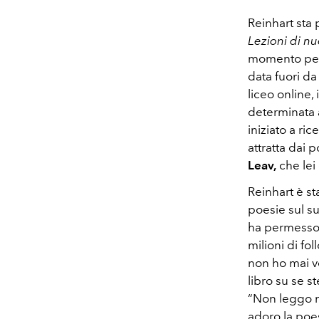
Reinhart sta 
Lezioni di nu
momento perso
data fuori da
liceo online,
determinata a
iniziato a ri
attratta dai 
Leav,
che lei 
Reinhart è st
poesie sul s
ha permesso i
milioni di fo
non ho mai v
libro su se s
“Non leggo ne
adoro la poes