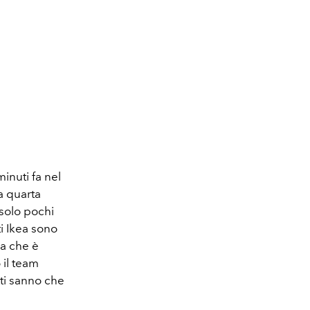
inuti fa nel
a quarta
 solo pochi
i Ikea sono
ia che è
 il team
tti sanno che