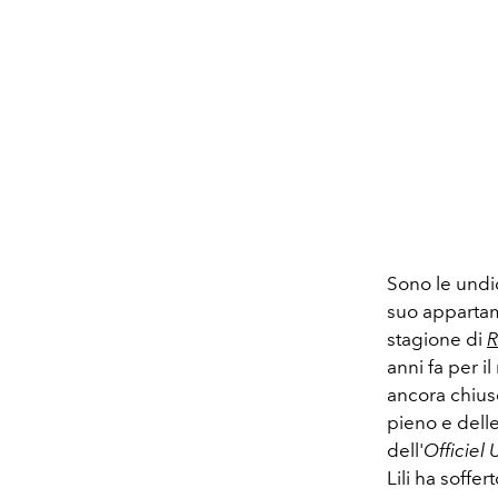
Sono le undi
suo appartam
stagione di
R
anni fa per il
ancora chius
pieno e dell
dell'
Officiel 
Lili ha soffe