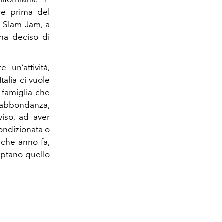
re prima del
o Slam Jam, a
 ha deciso di
un’attività,
talia ci vuole
 famiglia che
n abbondanza,
viso, ad aver
condizionata o
alche anno fa,
aptano quello