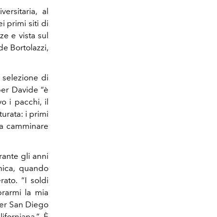
rsitaria, al
primi siti di
e e vista sul
de Bortolazzi,
 selezione di
per Davide “è
 i pacchi, il
urata: i primi
e a camminare
rante gli anni
mica, quando
ato. “I soldi
rarmi la mia
per San Diego
iforniana.” È