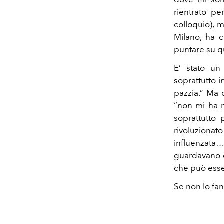
rientrato p
colloquio), 
Milano, ha c
puntare su q
E’ stato un
soprattutto i
pazzia.” Ma 
“non mi ha m
soprattutto 
rivoluzionato
influenzata… 
guardavano c
che può esse
Se non lo fa