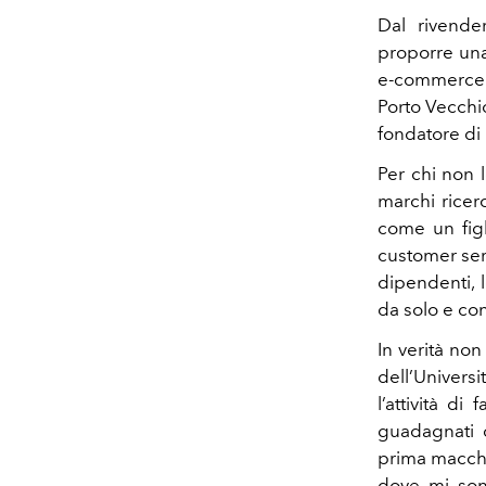
Dal rivende
proporre una
e-commerce i
Porto Vecchio
fondatore di
Per chi non 
marchi ricer
come un figl
customer serv
dipendenti, 
da solo e con
In verità non
dell’Univer
l’attività d
guadagnati 
prima macchi
dove mi sono