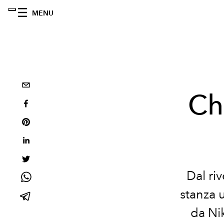
MENU
Ch
Dal ri
stanza u
da Nik