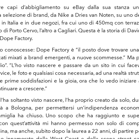
re capi d’abbigliamento su eBay dalla sua stanza unive
 selezione di brand, da Nike a Dries van Noten, su uno dei 
n Italia e in due negozi, fra cui uno di 450mq con terrazz
 di Porto Cervo, l’altro a Cagliari. Questa è la storia di Davi
 Dope Factory.
lo conoscesse: Dope Factory è “il posto dove trovare una
cati mixati a brand emergenti, a nuove scommesse.” Ma 
io”. “L’ho visto nascere e passare da un sito in cui facevo
ice, le foto e qualsiasi cosa necessaria, ad una realtà strutt
le prime soddisfazioni e la gioia, ora che lo vedo iniziar
tinuare a crescere.”
 l’ha soltanto visto nascere, l’ha proprio creato da solo, du
sità a Bologna, per permettersi un’indipendenza econo
i famiglia ha chiuso. Uno scopo che ha raggiunto e super
con quest’attività mi hanno permesso non solo di comp
na, ma anche, subito dopo la laurea a 22 anni, di partire 
 innamorato della West Coast e della scena street cal