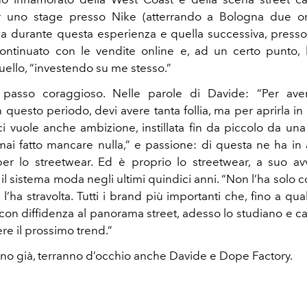
er uno stage presso Nike (atterrando a Bologna due o
ma durante questa esperienza e quella successiva, press
ontinuato con le vendite online e, ad un certo punto,
uello, “investendo su me stesso.”
 passo coraggioso. Nelle parole di Davide: “Per avere 
n questo periodo, devi avere tanta follia, ma per aprirla in I
ci vuole anche ambizione, instillata fin da piccolo da una
ai fatto mancare nulla,” e passione: di questa ne ha i
per lo streetwear. Ed è proprio lo streetwear, a suo av
 il sistema moda negli ultimi quindici anni. “Non l’ha solo 
l’ha stravolta. Tutti i brand più importanti che, fino a qu
on diffidenza al panorama street, adesso lo studiano e c
re il prossimo trend.”
nno già, terranno d’occhio anche Davide e Dope Factory.