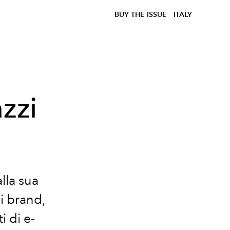
BUY THE ISSUE
ITALY
zzi
lla sua
di brand,
i di e-