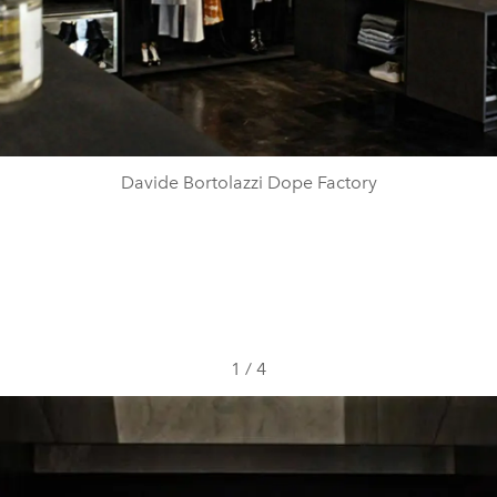
Davide Bortolazzi Dope Factory
1
/
4