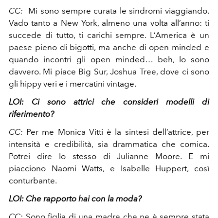
CC:
Mi sono sempre curata le sindromi viaggiando.
Vado tanto a New York, almeno una volta all’anno: ti
succede di tutto, ti carichi sempre. L’America è un
paese pieno di bigotti, ma anche di open minded e
quando incontri gli open minded… beh, lo sono
davvero. Mi piace Big Sur, Joshua Tree, dove ci sono
gli hippy veri e i mercatini vintage.
LOI:
Ci sono attrici che consideri modelli di
riferimento?
CC:
Per me Monica Vitti è la sintesi dell’attrice, per
intensità e credibilità, sia drammatica che comica.
Potrei dire lo stesso di Julianne Moore. E mi
piacciono Naomi Watts, e Isabelle Huppert, così
conturbante.
LOI:
Che rapporto hai con la moda?
CC:
Sono figlia di una madre che ne è sempre stata