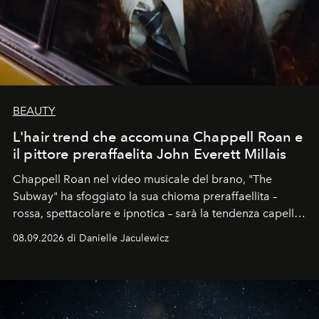
BEAUTY
L'hair trend che accomuna Chappell Roan e
il pittore preraffaelita John Everett Millais
Chappell Roan nel video musicale del brano, "The
Subway" ha sfoggiato la sua chioma preraffaellita –
rossa, spettacolare e ipnotica – sarà la tendenza capelli
dell'autunno?
08.09.2026 di Danielle Jaculewicz