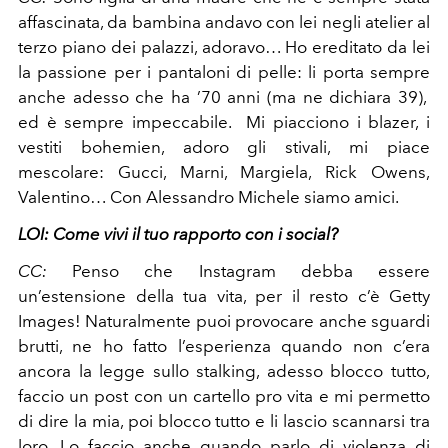
affascinata, da bambina andavo con lei negli atelier al
terzo piano dei palazzi, adoravo… Ho ereditato da lei
la passione per i pantaloni di pelle: li porta sempre
anche adesso che ha ’70 anni (ma ne dichiara 39),
ed è sempre impeccabile. Mi piacciono i blazer, i
vestiti bohemien, adoro gli stivali, mi piace
mescolare: Gucci, Marni, Margiela, Rick Owens,
Valentino… Con Alessandro Michele siamo amici.
LOI:
Come vivi il tuo rapporto con i social?
CC:
Penso che Instagram debba essere
un’estensione della tua vita, per il resto c’è Getty
Images! Naturalmente puoi provocare anche sguardi
brutti, ne ho fatto l’esperienza quando non c’era
ancora la legge sullo stalking, adesso blocco tutto,
faccio un post con un cartello pro vita e mi permetto
di dire la mia, poi blocco tutto e li lascio scannarsi tra
loro. Lo faccio anche quando parlo di violenza di