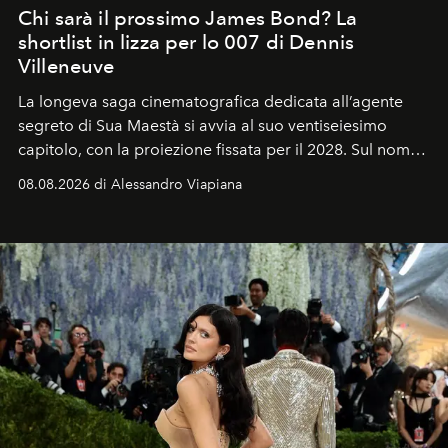
Chi sarà il prossimo James Bond? La
shortlist in lizza per lo 007 di Dennis
Villeneuve
La longeva saga cinematografica dedicata all’agente
segreto di Sua Maestà si avvia al suo ventiseiesimo
capitolo, con la proiezione fissata per il 2028. Sul nome
dell’attore chiamato a raccogliere l’eredità di Daniel
08.08.2026 di Alessandro Viapiana
Craig, però, regna ancora il più assoluto riserbo.