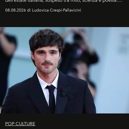
dell’estate italiana, sospeso tra mito, scienza e poesia.
Sarà il momento in cui gli occhi si alzano verso la volta
08.08.2026 di Ludovica Crespi-Pallavicini
celeste per seguire il passaggio delle
Perseidi
, quelle
che chiamiamo comunemente
stelle cadenti
, e affidare
all’universo i desideri più segreti
POP CULTURE