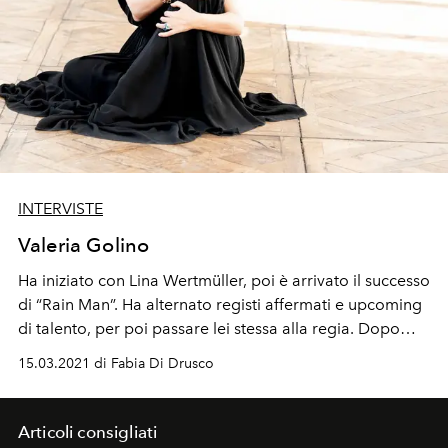
INTERVISTE
Valeria Golino
Ha iniziato con Lina Wertmüller, poi è arrivato il successo
di “Rain Man”. Ha alternato registi affermati e upcoming
di talento, per poi passare lei stessa alla regia. Dopo
“Miele” ed “Euforia” sta lavorando allo script de “L’Arte
15.03.2021 di Fabia Di Drusco
della gioia”.
Articoli consigliati