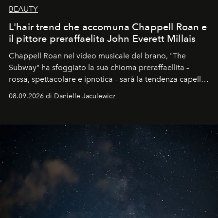
BEAUTY
L'hair trend che accomuna Chappell Roan e
il pittore preraffaelita John Everett Millais
Chappell Roan nel video musicale del brano, "The
Subway" ha sfoggiato la sua chioma preraffaellita –
rossa, spettacolare e ipnotica – sarà la tendenza capelli
dell'autunno?
08.09.2026 di Danielle Jaculewicz