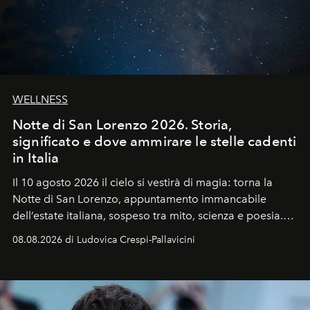
WELLNESS
Notte di San Lorenzo 2026. Storia,
significato e dove ammirare le stelle cadenti
in Italia
Il 10 agosto 2026 il cielo si vestirà di magia: torna la
Notte di San Lorenzo
, appuntamento immancabile
dell’estate italiana, sospeso tra mito, scienza e poesia.
Sarà il momento in cui gli occhi si alzano verso la volta
08.08.2026 di Ludovica Crespi-Pallavicini
celeste per seguire il passaggio delle
Perseidi
, quelle
che chiamiamo comunemente
stelle cadenti
, e affidare
all’universo i desideri più segreti