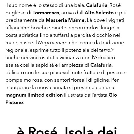
Il suo nome è lo stesso di una baia.
Calafuria
, Rosé
pugliese di
Tormaresca
, arriva dall’
Alto Salento
e più
precisamente da
Masseria Maìme
. Là dove i vigneti
affiancano boschi e pinete, rincorrendosi lungo la
costa adriatica fino a tuffarsi a perdita d’occhio nel
mare, nasce il
Negroamaro
che, come da tradizione
regionale, esprime tutto il potenziale del
terroir
anche nei vini rosati. La vicinanza con l’Adriatico
esalta così la sapidità e l’ampiezza di
Calafuria
,
delicato con le sue piacevoli note fruttate di pesco e
pompelmo rosa, con sentori floreali di glicine. Per
inaugurare la nuova annata si presenta con una
magnum limited edition
illustrata dall’artista
Gio
Pistone
.
è Rosé, Isola dei