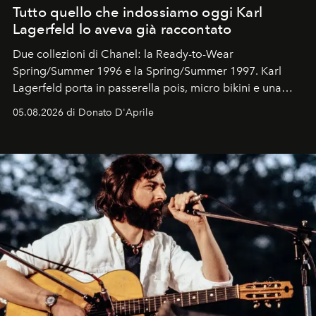
Tutto quello che indossiamo oggi Karl
Lagerfeld lo aveva già raccontato
Due collezioni di Chanel: la Ready-to-Wear
Spring/Summer 1996 e la Spring/Summer 1997. Karl
Lagerfeld porta in passerella pois, micro bikini e una
logomania pensata per la spiaggia
, con Cindy, Linda,
05.08.2026 di Donato D'Aprile
Kate, Claudia e Carla una dietro l'altra. Trent'anni dopo,
in un'industria che vive di archivi, quel guardaroba resta
uno dei documenti più contemporanei che abbiamo.