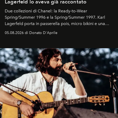
Lagerfeld lo aveva già raccontato
Due collezioni di Chanel: la Ready-to-Wear
Spring/Summer 1996 e la Spring/Summer 1997. Karl
Lagerfeld porta in passerella pois, micro bikini e una
logomania pensata per la spiaggia
, con Cindy, Linda,
05.08.2026 di Donato D'Aprile
Kate, Claudia e Carla una dietro l'altra. Trent'anni dopo,
in un'industria che vive di archivi, quel guardaroba resta
uno dei documenti più contemporanei che abbiamo.