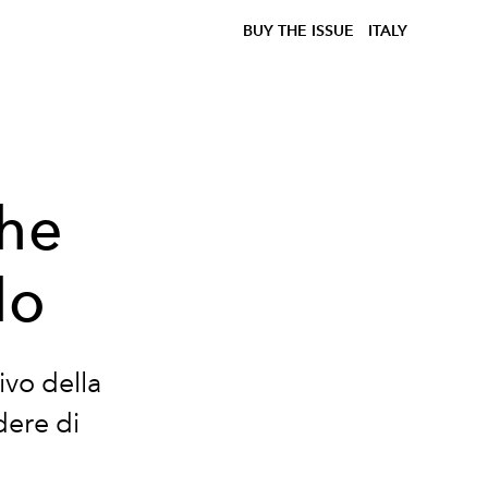
BUY THE ISSUE
ITALY
che
lo
ivo della
dere di