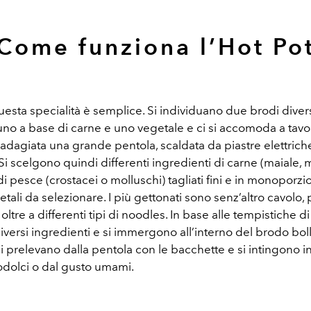
Come funziona l’Hot Po
sta specialità è semplice. Si individuano due brodi divers
no a base di carne e uno vegetale e ci si accomoda a tavol
 adagiata una grande pentola, scaldata da piastre elettrich
Si scelgono quindi differenti ingredienti di carne (maiale, 
di pesce (crostacei o molluschi) tagliati fini e in monoporzi
etali da selezionare. I più gettonati sono senz’altro cavolo,
, oltre a differenti tipi di noodles. In base alle tempistiche di 
versi ingredienti e si immergono all’interno del brodo bol
 si prelevano dalla pentola con le bacchette e si intingono i
rodolci o dal gusto umami.