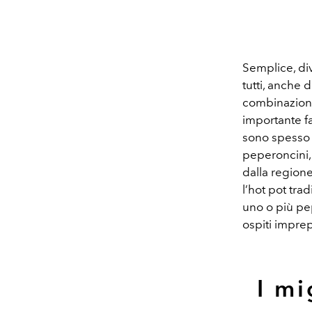
Semplice, div
tutti, anche
combinazioni 
importante fa
sono spesso 
peperoncini,
dalla region
l’hot pot tra
uno o più pe
ospiti imprep
I mi