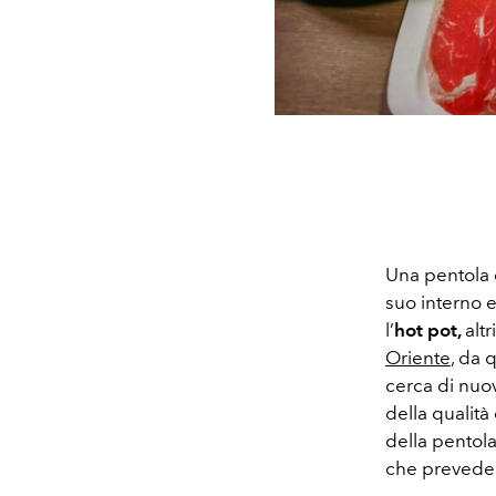
Una pentola d
suo interno e
l’
hot pot,
alt
Oriente
, da 
cerca di nuov
della qualit
della pentola
che prevede 