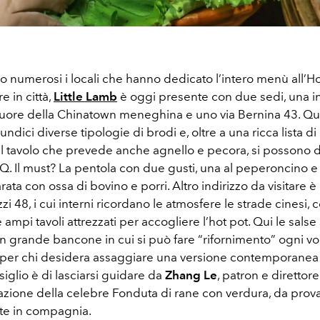
 numerosi i locali che hanno dedicato l’intero menù all’Hot 
e in città,
Little Lamb
è oggi presente con due sedi, una in
 cuore della Chinatown meneghina e uno via Bernina 43. Qui
undici diverse tipologie di brodi e, oltre a una ricca lista di
l tavolo che prevede anche agnello e pecora, si possono 
Q. Il must? La pentola con due gusti, una al peperoncino e u
ta con ossa di bovino e porri. Altro indirizzo da visitare è
zzi 48, i cui interni ricordano le atmosfere le strade cinesi, 
e ampi tavoli attrezzati per accogliere l’hot pot. Qui le sals
n grande bancone in cui si può fare “rifornimento” ogni vol
e, per chi desidera assaggiare una versione contemporanea
nsiglio è di lasciarsi guidare da
Zhang Le
, patron e direttor
azione della celebre Fonduta di rane con verdura, da prov
te in compagnia.