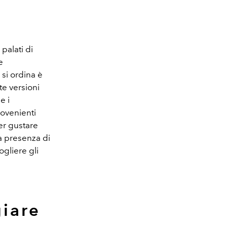
 palati di
e
 si ordina è
te versioni
e i
rovenienti
er gustare
la presenza di
gliere gli
giare