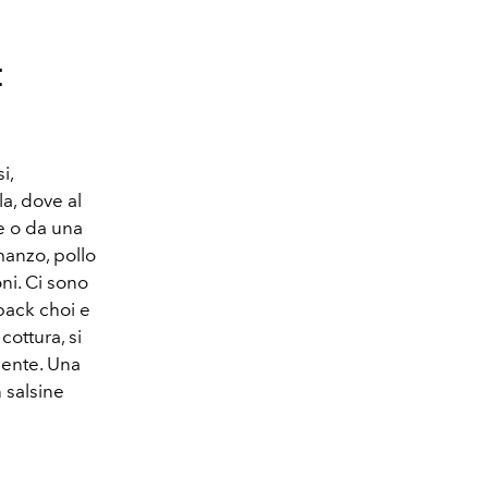
t
i,
a, dove al
e o da una
manzo, pollo
oni. Ci sono
 pack choi e
cottura, si
lente. Una
n salsine