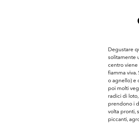
Degustare que
solitamente u
centro viene
fiamma viva. 
o agnello) e 
poi molti veg
radici di loto
prendono i di
volta pronti,
piccanti, ag