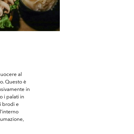
cuocere al
to. Questo è
usivamente in
 i palati in
i brodi e
l’interno
nsumazione,