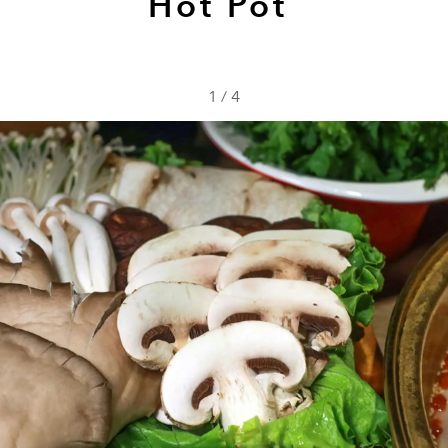
Hot Pot
1
/
4