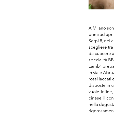
A Milano sono
primi ad aprir
Sarpi 8, nel
scegliere tra 
da cuocere a
specialità BB
Lamb” prepara
in viale Abru
rossi laccati 
disposte in u
vuole. Infin
cinese, il co
nella degust
rigorosamen