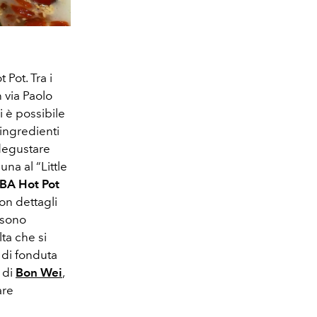
Pot. Tra i
 via Paolo
 è possibile
 ingredienti
degustare
na al “Little
BA Hot Pot
con dettagli
e sono
ta che si
 di fonduta
e di
Bon Wei
,
are