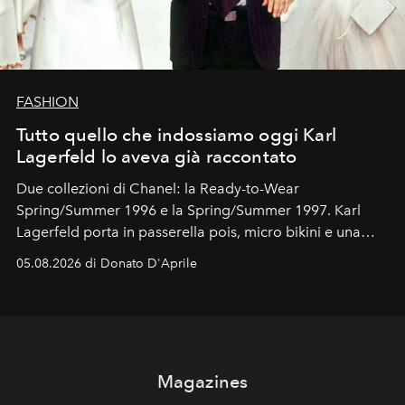
FASHION
Tutto quello che indossiamo oggi Karl
Lagerfeld lo aveva già raccontato
Due collezioni di Chanel: la Ready-to-Wear
Spring/Summer 1996 e la Spring/Summer 1997. Karl
Lagerfeld porta in passerella pois, micro bikini e una
logomania pensata per la spiaggia
, con Cindy, Linda,
05.08.2026 di Donato D'Aprile
Kate, Claudia e Carla una dietro l'altra. Trent'anni dopo,
in un'industria che vive di archivi, quel guardaroba resta
uno dei documenti più contemporanei che abbiamo.
Magazines