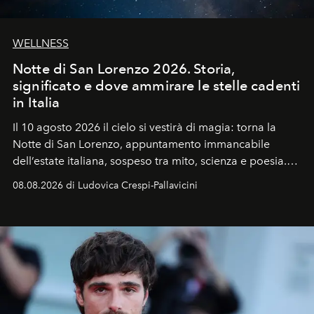
WELLNESS
Notte di San Lorenzo 2026. Storia,
significato e dove ammirare le stelle cadenti
in Italia
Il 10 agosto 2026 il cielo si vestirà di magia: torna la
Notte di San Lorenzo
, appuntamento immancabile
dell’estate italiana, sospeso tra mito, scienza e poesia.
Sarà il momento in cui gli occhi si alzano verso la volta
08.08.2026 di Ludovica Crespi-Pallavicini
celeste per seguire il passaggio delle
Perseidi
, quelle
che chiamiamo comunemente
stelle cadenti
, e affidare
all’universo i desideri più segreti