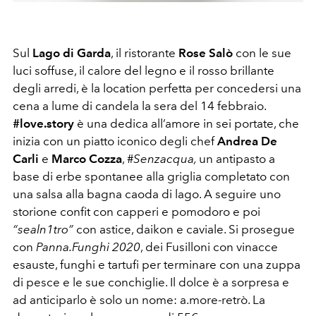
Sul
Lago di Garda
, il ristorante
Rose Salò
con le sue
luci soffuse, il calore del legno e il rosso brillante
degli arredi, è la location perfetta per concedersi una
cena a lume di candela la sera del 14 febbraio.
#love.story
è una dedica all’amore in sei portate, che
inizia con un piatto iconico degli chef
Andrea De
Carli
e
Marco Cozza
, #
Senzacqua,
un antipasto a
base di erbe spontanee alla griglia completato con
una salsa alla bagna caoda di lago. A seguire uno
storione confit con capperi e pomodoro e poi
“sealn1tro”
con astice, daikon e caviale. Si prosegue
con
Panna.Funghi 2020
, dei Fusilloni con vinacce
esauste, funghi e tartufi per terminare con una zuppa
di pesce e le sue conchiglie. Il dolce è a sorpresa e
ad anticiparlo è solo un nome: a.more-retrò. La