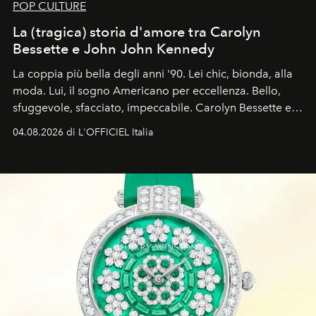
POP CULTURE
La (tragica) storia d'amore tra Carolyn
Bessette e John John Kennedy
La coppia più bella degli anni '90. Lei chic, bionda, alla
moda. Lui, il sogno Americano per eccellenza. Bello,
sfuggevole, sfacciato, impeccabile. Carolyn Bessette e
John John Kennedy sono i protagonisti della storia
04.08.2026 di L'OFFICIEL Italia
d'amore tragica che più ha segnato gli anni '90.