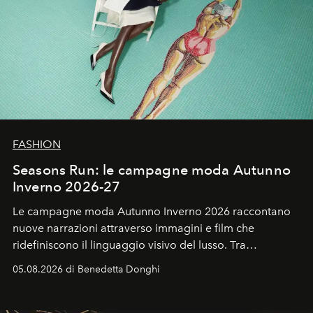
FASHION
Seasons Run: le campagne moda Autunno
Inverno 2026-27
Le campagne moda Autunno Inverno 2026 raccontano
nuove narrazioni attraverso immagini e film che
ridefiniscono il linguaggio visivo del lusso. Tra
protagonisti del cinema, volti della cultura
05.08.2026 di Benedetta Donghi
contemporanea e storytelling d'autore, le maison
trasformano ogni campagna in uno storytelling capace
di esprimere identità, visione e desiderio.