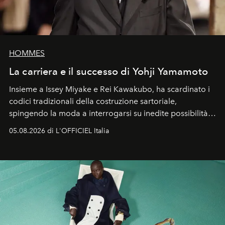
HOMMES
La carriera e il successo di Yohji Yamamoto
Insieme a Issey Miyake e Rei Kawakubo, ha scardinato i
codici tradizionali della costruzione sartoriale,
spingendo la moda a interrogarsi su inedite possibilità
formali e a ridefinire il concetto stesso di silhouette.
05.08.2026 di L'OFFICIEL Italia
Quella di Yohji Yamamoto è storia di un visionario che
ha riscritto i canoni estetici del XX secolo, lasciando
un’impronta indelebile nella storia della moda.