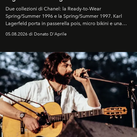
Due collezioni di Chanel: la Ready-to-Wear
Spring/Summer 1996 e la Spring/Summer 1997. Karl
Lagerfeld porta in passerella pois, micro bikini e una
logomania pensata per la spiaggia
, con Cindy, Linda,
05.08.2026 di Donato D'Aprile
Kate, Claudia e Carla una dietro l'altra. Trent'anni dopo,
in un'industria che vive di archivi, quel guardaroba resta
uno dei documenti più contemporanei che abbiamo.