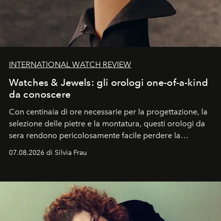
INTERNATIONAL WATCH REVIEW
Watches & Jewels: gli orologi one-of-a-kind
da conoscere
Con centinaia di ore necessarie per la progettazione, la
selezione delle pietre e la montatura, questi orologi da
sera rendono pericolosamente facile perdere la
cognizione del tempo. Ma con quadranti così
07.08.2026 di Silvia Frau
abbaglianti, chi è che guarda davvero l'ora?