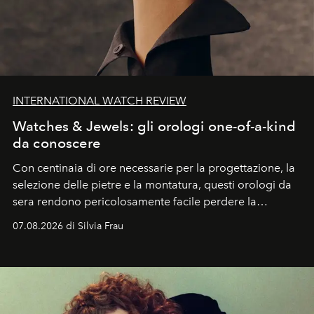
INTERNATIONAL WATCH REVIEW
Watches & Jewels: gli orologi one-of-a-kind
da conoscere
Con centinaia di ore necessarie per la progettazione, la
selezione delle pietre e la montatura, questi orologi da
sera rendono pericolosamente facile perdere la
cognizione del tempo. Ma con quadranti così
07.08.2026 di Silvia Frau
abbaglianti, chi è che guarda davvero l'ora?