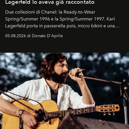
Lagerfeld lo aveva già raccontato
Due collezioni di Chanel: la Ready-to-Wear
Spring/Summer 1996 e la Spring/Summer 1997. Karl
Lagerfeld porta in passerella pois, micro bikini e una
logomania pensata per la spiaggia
, con Cindy, Linda,
05.08.2026 di Donato D'Aprile
Kate, Claudia e Carla una dietro l'altra. Trent'anni dopo,
in un'industria che vive di archivi, quel guardaroba resta
uno dei documenti più contemporanei che abbiamo.