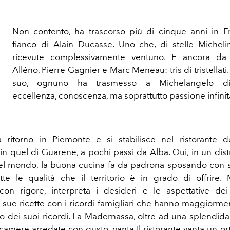
Non contento, ha trascorso più di cinque anni in Fr
fianco di Alain Ducasse. Uno che, di stelle Micheli
ricevute complessivamente ventuno. E ancora da
Alléno, Pierre Gagnier e Marc Meneau: tris di tristellat
suo, ognuno ha trasmesso a Michelangelo disc
eccellenza, conoscenza, ma soprattutto passione infinit
 ritorno in Piemonte e si stabilisce nel ristorante d
n quel di Guarene, a pochi passi da Alba. Qui, in un distr
nel mondo, la buona cucina fa da padrona sposando con 
utte le qualità che il territorio è in grado di offrire.
on rigore, interpreta i desideri e le aspettative dei 
 sue ricette con i ricordi famigliari che hanno maggiormen
o dei suoi ricordi. La Madernassa, oltre ad una splendida
camere arredate con gusto, vanta Il ristorante vanta un orto