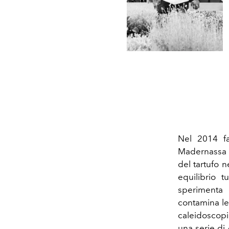
Nel 2014 fa
Madernassa i
del tartufo 
equilibrio t
sperimenta c
contamina le
caleidoscopi
una serie di 