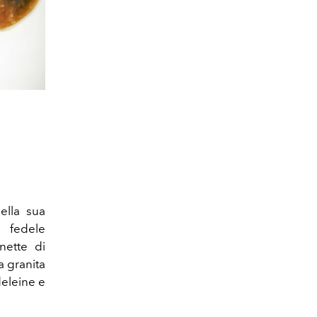
ella sua
 fedele
nette di
a granita
deleine e