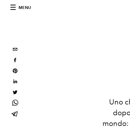
MENU
Uno ch
dopo 
mondo: d