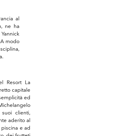
ancia al
n, ne ha
 Yannick
i. A modo
iplina,
a.
el Resort La
etto capitale
semplicità ed
 Michelangelo
suoi clienti,
te aderito al
 piscina e ad
, dei frutteti