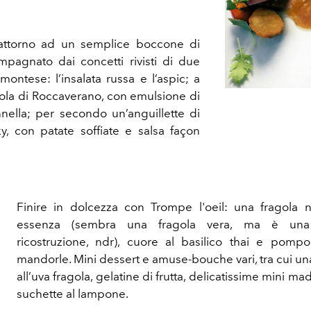
 attorno ad un semplice boccone di
mpagnato dai concetti rivisti di due
emontese: l’insalata russa e l’aspic; a
biola di Roccaverano, con emulsione di
nnella; per secondo un’anguillette di
, con patate soffiate e salsa façon
Finire in dolcezza con Trompe l'oeil: una fragola n
essenza (sembra una fragola vera, ma è una
ricostruzione, ndr), cuore al basilico thai e pompo
mandorle. Mini dessert e amuse-bouche vari, tra cui un
all’uva fragola, gelatine di frutta, delicatissime mini ma
suchette al lampone.