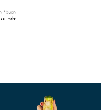
un "buon
ssa vale