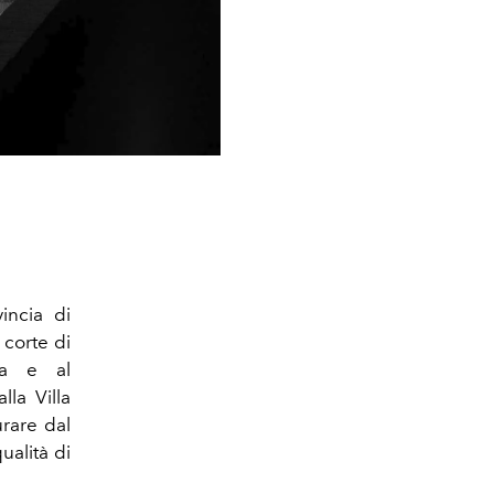
incia di
 corte di
rta e al
la Villa
urare dal
ualità di