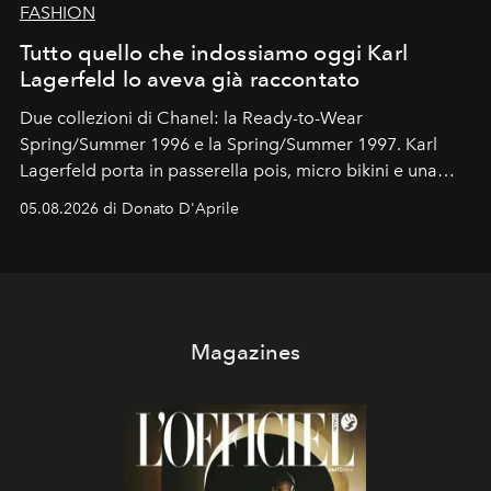
FASHION
Tutto quello che indossiamo oggi Karl
Lagerfeld lo aveva già raccontato
Due collezioni di Chanel: la Ready-to-Wear
Spring/Summer 1996 e la Spring/Summer 1997. Karl
Lagerfeld porta in passerella pois, micro bikini e una
logomania pensata per la spiaggia
, con Cindy, Linda,
05.08.2026 di Donato D'Aprile
Kate, Claudia e Carla una dietro l'altra. Trent'anni dopo,
in un'industria che vive di archivi, quel guardaroba resta
uno dei documenti più contemporanei che abbiamo.
Magazines