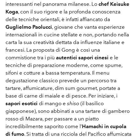
interessanti nel panorama milanese. Lo
chef
Keisuke
Koga
, con il suo rigore e la profonda conoscenza
delle tecniche orientali, è infatti affiancato da
Guglielmo Paolucci
, giovane che vanta esperienze
internazionali in cucine stellate e non, portando nella
carta la sua creatività dettata da influenze italiane e
francesi. La proposta di Gong è così una
commistione tra i più
autentici sapori cinesi
e le
tecniche di preparazione moderne, come spume,
sifoni e cotture a bassa temperatura. Il menu
degustazione classico prevede un percorso tra
tartare, affumicature, dim sum gourmet, portate a
base di carne di maiale e di pesce. Per iniziare, i
sapori esotici
di mango e
shiso
(il basilico
giapponese), sono abbinati a una tartare di gambero
rosso di Mazara, per passare a un piatto
incredibilmente saporito come l’
Hamachi in cupola
di fumo
. Si tratta di una ricciola del Pacifico affumicata