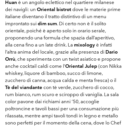
Huan
è un angolo eclettico nel quartiere milanese
dei navigli: un
Oriental bistrot
dove le materie prime
italiane diventano il tratto distintivo di un menu
improntato sui
dim sum
. Di certo non è il solito
orientale, poiché è aperto solo in orario serale,
proponendo una formula che spazia dall’aperitivo,
alla cena fino a un late drink. La
mixology
è infatti
l’altra anima del locale, grazie alla presenza di
Dario
Orrù
, che sperimenta con un twist asiatico e propone
anche cocktail caldi come l’
Oriental Julep
(con Nikka
whiskey, liquore di bamboo, succo di limone,
zucchero di canna, acqua calda e menta fresca) o il
Tè del viandante
con tè verde, zucchero di cocco,
rum bianco, rum scuro e sciroppo di vaniglia. La sala
color pavone dai richiami anni ’50, accoglie
poltroncine e tavoli bassi per una consumazione più
rilassata, mentre ampi tavoli tondi in legno e metallo
sono perfetti per il momento della cena, dove lo Chef