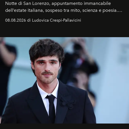
Notte di San Lorenzo
, appuntamento immancabile
dell’estate italiana, sospeso tra mito, scienza e poesia.
Sarà il momento in cui gli occhi si alzano verso la volta
08.08.2026 di Ludovica Crespi-Pallavicini
celeste per seguire il passaggio delle
Perseidi
, quelle
che chiamiamo comunemente
stelle cadenti
, e affidare
all’universo i desideri più segreti