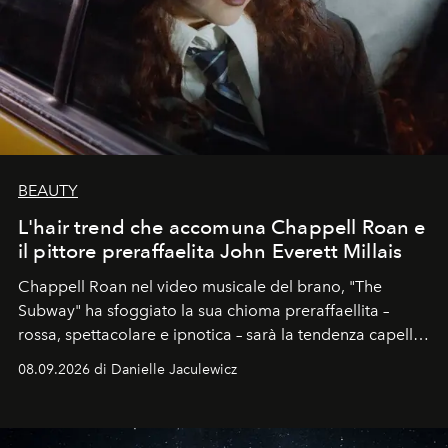
BEAUTY
L'hair trend che accomuna Chappell Roan e
il pittore preraffaelita John Everett Millais
Chappell Roan nel video musicale del brano, "The
Subway" ha sfoggiato la sua chioma preraffaellita –
rossa, spettacolare e ipnotica – sarà la tendenza capelli
dell'autunno?
08.09.2026 di Danielle Jaculewicz