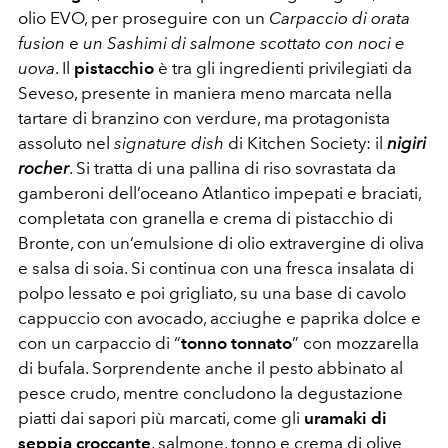
olio EVO, per proseguire con un
Carpaccio di orata
fusion
e
un Sashimi di salmone scottato con noci e
uova
. Il
pistacchio
è tra gli ingredienti privilegiati da
Seveso, presente in maniera meno marcata nella
tartare di branzino con verdure, ma protagonista
assoluto nel
signature dish
di Kitchen Society: il
nigiri
rocher
. Si tratta di una pallina di riso sovrastata da
gamberoni dell’oceano Atlantico impepati e braciati,
completata con granella e crema di pistacchio di
Bronte, con un’emulsione di olio extravergine di oliva
e salsa di soia. Si continua con una fresca insalata di
polpo lessato e poi grigliato, su una base di cavolo
cappuccio con avocado, acciughe e paprika dolce e
con un carpaccio di “
tonno tonnato
” con mozzarella
di bufala. Sorprendente anche il pesto abbinato al
pesce crudo, mentre concludono la degustazione
piatti dai sapori più marcati, come gli
uramaki di
seppia croccante
, salmone, tonno e crema di olive