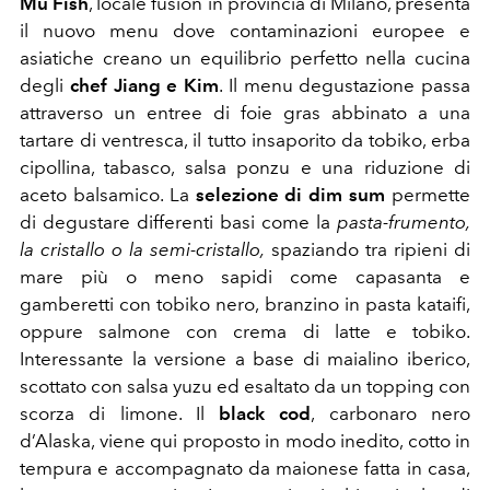
Mu Fish
, locale fusion in provincia di Milano, presenta
il nuovo menu dove contaminazioni europee e
asiatiche creano un equilibrio perfetto nella cucina
degli
chef Jiang e Kim
. Il menu degustazione passa
attraverso un entree di foie gras abbinato a una
tartare di ventresca, il tutto insaporito da tobiko, erba
cipollina, tabasco, salsa ponzu e una riduzione di
aceto balsamico. La
selezione di dim sum
permette
di degustare differenti basi come la
pasta-frumento,
la cristallo o la semi-cristallo,
spaziando tra ripieni di
mare più o meno sapidi come capasanta e
gamberetti con tobiko nero, branzino in pasta kataifi,
oppure salmone con crema di latte e tobiko.
Interessante la versione a base di maialino iberico,
scottato con salsa yuzu ed esaltato da un topping con
scorza di limone. Il
black cod
, carbonaro nero
d’Alaska, viene qui proposto in modo inedito, cotto in
tempura e accompagnato da maionese fatta in casa,