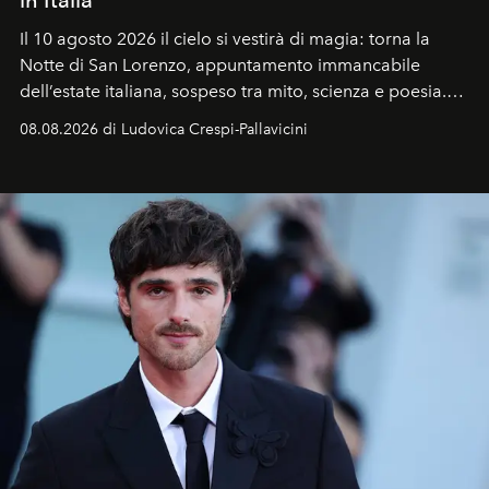
Il 10 agosto 2026 il cielo si vestirà di magia: torna la
Notte di San Lorenzo
, appuntamento immancabile
dell’estate italiana, sospeso tra mito, scienza e poesia.
Sarà il momento in cui gli occhi si alzano verso la volta
08.08.2026 di Ludovica Crespi-Pallavicini
celeste per seguire il passaggio delle
Perseidi
, quelle
che chiamiamo comunemente
stelle cadenti
, e affidare
all’universo i desideri più segreti