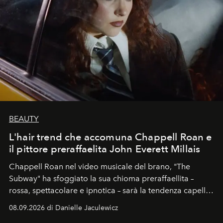
BEAUTY
L'hair trend che accomuna Chappell Roan e
il pittore preraffaelita John Everett Millais
Chappell Roan nel video musicale del brano, "The
Subway" ha sfoggiato la sua chioma preraffaellita –
rossa, spettacolare e ipnotica – sarà la tendenza capelli
dell'autunno?
08.09.2026 di Danielle Jaculewicz