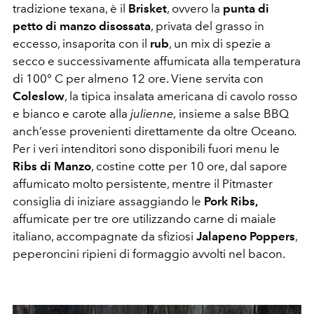
tradizione texana, è il
Brisket
, ovvero la
punta di
petto di manzo disossata
, privata del grasso in
eccesso, insaporita con il
rub
, un mix di spezie a
secco e successivamente affumicata alla temperatura
di 100° C per almeno 12 ore. Viene servita con
Coleslow
, la tipica insalata americana di cavolo rosso
e bianco e carote alla
julienne,
insieme a salse BBQ
anch’esse provenienti direttamente da oltre Oceano
.
Per i veri intenditori sono disponibili fuori menu le
Ribs di Manzo
, costine cotte per 10 ore, dal sapore
affumicato molto persistente, mentre il Pitmaster
consiglia di iniziare assaggiando le
Pork Ribs,
affumicate per tre ore utilizzando carne di maiale
italiano, accompagnate da sfiziosi
Jalapeno Poppers
,
peperoncini ripieni di formaggio avvolti nel bacon.