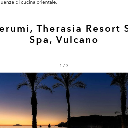
fluenze di
cucina orientale
.
nerumi, Therasia Resort 
Spa, Vulcano
1
/
3