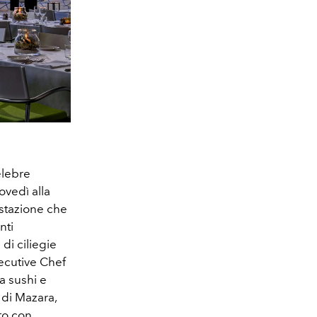
elebre
ovedì alla
stazione che
nti
di ciliegie
xecutive Chef
a sushi e
 di Mazara,
ito con