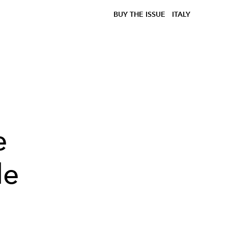
BUY THE ISSUE
ITALY
e
le