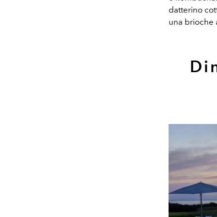
datterino cot
una brioche 
Di