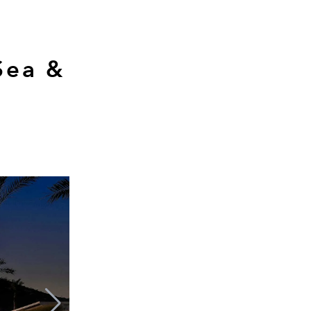
Sea &