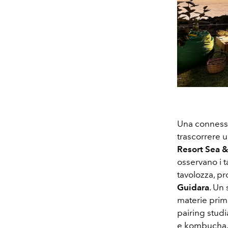
Una connessi
trascorrere 
Resort Sea 
osservano i t
tavolozza, pr
Guidara
. Un
materie prime
pairing stud
e kombucha. 