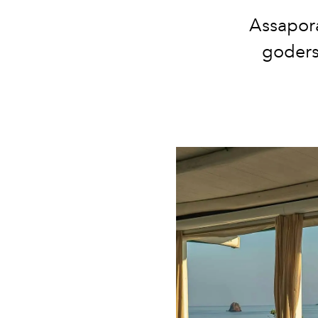
Assapora
godersi