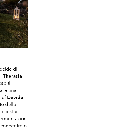
ecide di
el
Therasia
ospiti
tare una
chef
Davide
to delle
 cocktail
fermentazioni
 concentrato,