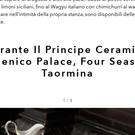
limoni siciliani, fino al Wagyu italiano con chimichurri al wa
re nell’intimità della propria stanza, sono disponibili del
te.
rante Il Principe Ceram
enico Palace, Four Seas
Taormina
1
/
4