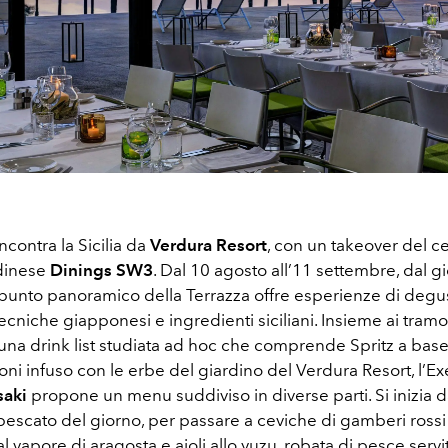
ncontra la Sicilia da
Verdura Resort
, con un takeover del c
ndinese
Dinings SW3
. Dal 10 agosto all’11 settembre, dal gi
 punto panoramico della Terrazza offre esperienze di degu
niche giapponesi e ingredienti siciliani. Insieme ai tramo
una drink list studiata ad hoc che comprende Spritz a base 
oni infuso con le erbe del giardino del Verdura Resort, l’E
saki
propone un menu suddiviso in diverse parti. Si inizia d
pescato del giorno, per passare a ceviche di gamberi rossi
l vapore di aragosta e aioli allo yuzu, robata di pesce serv