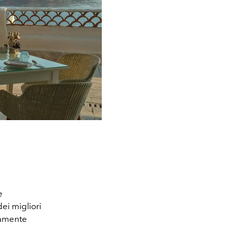
e
ei migliori
tamente