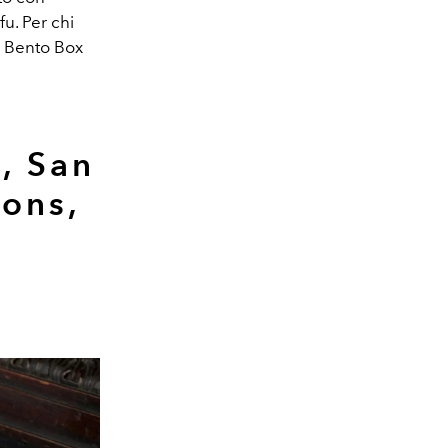
fu. Per chi
le Bento Box
i, San
ons,