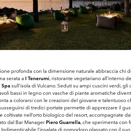
one profonda con la dimensione naturale abbraccia chi d
una serata a
I Tenerumi
, ristorante vegetariano all’interno d
& Spa
sull’isola di Vulcano. Seduti su ampi cuscini verdi, gli 
avoli bassi in legno con vasche di piante aromatiche diven
onta a colorarsi con le creazioni del giovane e talentuoso 
 susseguirsi di tredici portate permette di apprezzare il gus
 coltivate nell’orto biologico del resort, accompagnate dal
iato dal Bar Manager
Piero Guarrella
, che sperimenta con 
Indimenticabile l’insalata di pomodoro glassato con il suo