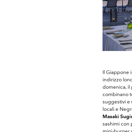
Il Giappone i
indirizzo lo
domenica, il
combinano tec
suggestivi e 
locali e Negr
Masaki Sugi
sashimi con 
mini-burger a