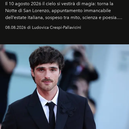
Il 10 agosto 2026 il cielo si vestirà di magia: torna la
Notte di San Lorenzo
, appuntamento immancabile
dell’estate italiana, sospeso tra mito, scienza e poesia.
Sarà il momento in cui gli occhi si alzano verso la volta
08.08.2026 di Ludovica Crespi-Pallavicini
celeste per seguire il passaggio delle
Perseidi
, quelle
che chiamiamo comunemente
stelle cadenti
, e affidare
all’universo i desideri più segreti