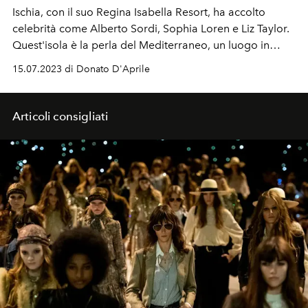
Ischia, con il suo Regina Isabella Resort, ha accolto
celebrità come Alberto Sordi, Sophia Loren e Liz Taylor.
Quest'isola è la perla del Mediterraneo, un
luogo in
grado di unire la bellezza naturale, la ricchezza storica e
15.07.2023 di Donato D'Aprile
il mondo del cinema.
Articoli consigliati