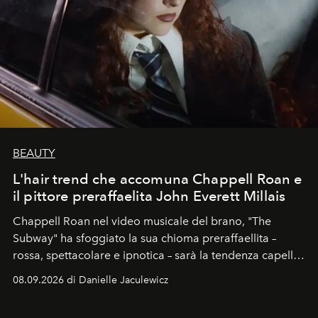
BEAUTY
L'hair trend che accomuna Chappell Roan e
il pittore preraffaelita John Everett Millais
Chappell Roan nel video musicale del brano, "The
Subway" ha sfoggiato la sua chioma preraffaellita –
rossa, spettacolare e ipnotica – sarà la tendenza capelli
dell'autunno?
08.09.2026 di Danielle Jaculewicz