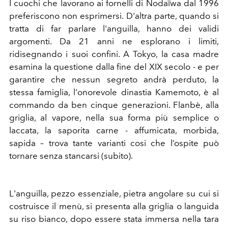
I cuochi che lavorano ai fornelli di Nodaïwa dal 1996
preferiscono non esprimersi. D'altra parte, quando si
tratta di far parlare l'anguilla, hanno dei validi
argomenti. Da 21 anni ne esplorano i limiti,
ridisegnando i suoi confini. A Tokyo, la casa madre
esamina la questione dalla fine del XIX secolo - e per
garantire che nessun segreto andrà perduto, la
stessa famiglia, l'onorevole dinastia Kamemoto, è al
commando da ben cinque generazioni. Flanbè, alla
griglia, al vapore, nella sua forma più semplice o
laccata, la saporita carne - affumicata, morbida,
sapida – trova tante varianti cosi che l’ospite può
tornare senza stancarsi (subito).
L'anguilla, pezzo essenziale, pietra angolare su cui si
costruisce il menù, si presenta alla griglia o languida
su riso bianco, dopo essere stata immersa nella tara