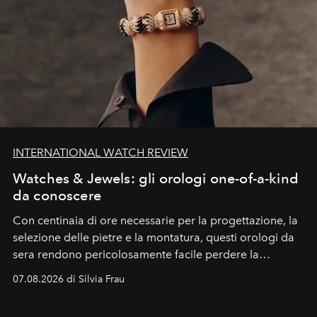
INTERNATIONAL WATCH REVIEW
Watches & Jewels: gli orologi one-of-a-kind
da conoscere
Con centinaia di ore necessarie per la progettazione, la
selezione delle pietre e la montatura, questi orologi da
sera rendono pericolosamente facile perdere la
cognizione del tempo. Ma con quadranti così
07.08.2026 di Silvia Frau
abbaglianti, chi è che guarda davvero l'ora?