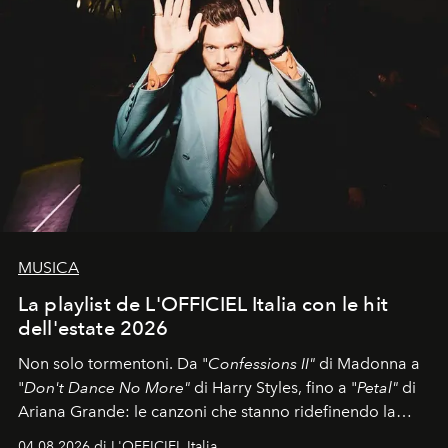
MUSICA
La playlist de L'OFFICIEL Italia con le hit
dell'estate 2026
Non solo tormentoni. Da "
Confessions II"
di Madonna a
"
Don't Dance No More"
di Harry Styles, fino a "
Petal"
di
Ariana Grande: le canzoni che stanno ridefinendo la
colonna sonora della stagione.
04.08.2026 di L'OFFICIEL Italia