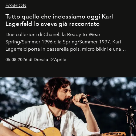
FASHION
Tutto quello che indossiamo oggi Karl
Lagerfeld lo aveva già raccontato
Due collezioni di Chanel: la Ready-to-Wear
Spring/Summer 1996 e la Spring/Summer 1997. Karl
Lagerfeld porta in passerella pois, micro bikini e una
logomania pensata per la spiaggia
, con Cindy, Linda,
05.08.2026 di Donato D'Aprile
Kate, Claudia e Carla una dietro l'altra. Trent'anni dopo,
in un'industria che vive di archivi, quel guardaroba resta
uno dei documenti più contemporanei che abbiamo.