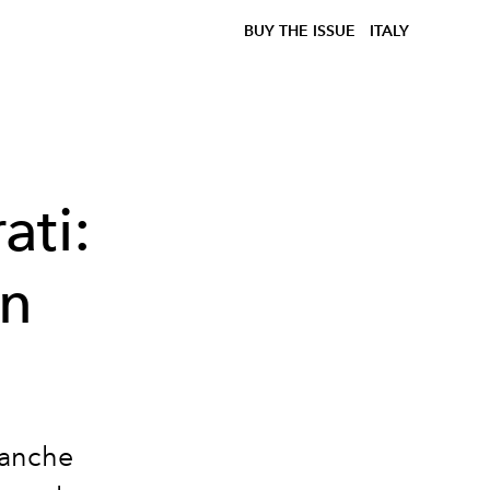
BUY THE ISSUE
ITALY
ati:
an
n anche