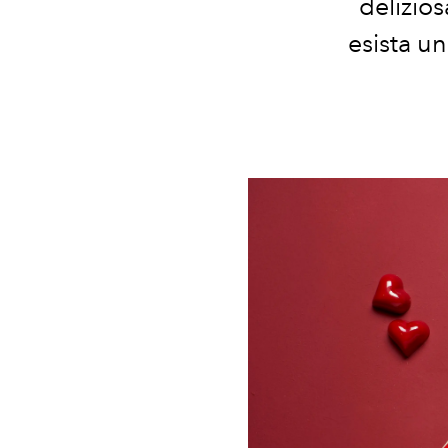
delizio
esista u