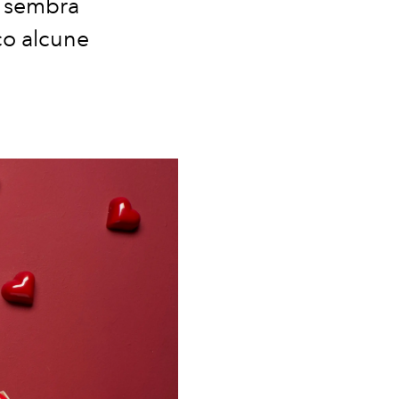
2 sembra
co alcune