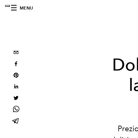
MENU
Dol
l
Prezio