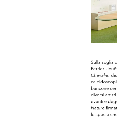
Sulla soglia 
Perrier- Jouë
Chevalier
dis
caleidoscopio
bancone cent
diversi artist
eventi e deg
Nature
firma
le specie che