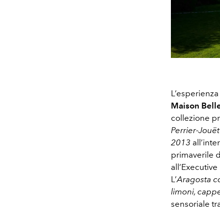
L’esperienz
Maison Bell
collezione p
Perrier-Jouë
2013
all’int
primaverile d
all’Executiv
L’
Aragosta co
limoni, cappe
sensoriale tra