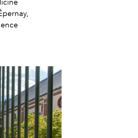
licine
 Épernay,
ience