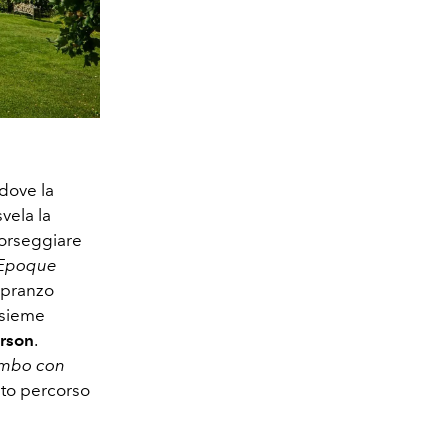
dove la
vela la
sorseggiare
e Epoque
n pranzo
sieme
erson
.
rombo con
esto percorso