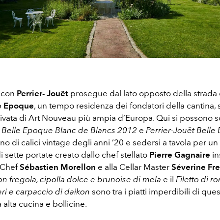
a con
Perrier- Jouët
prosegue dal lato opposto della strada 
e Epoque
, un tempo residenza dei fondatori della cantina, s
rivata di Art Nouveau più ampia d’Europa. Qui si possono 
t Belle Epoque Blanc de Blancs 2012
e
Perrier-Jouët Bell
erno di calici vintage degli anni ’20 e sedersi a tavola per u
i sette portate creato dallo chef stellato
Pierre Gagnaire
in
e Chef
Sébastien Morellon
e alla Cellar Master
Séverine Fr
n fregola, cipolla dolce e brunoise di mela
e il
Filetto di 
ri e carpaccio di daikon
sono tra i piatti imperdibili di qu
 alta cucina e bollicine.