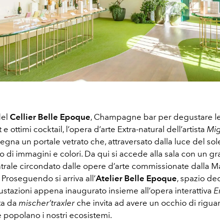
del
Cellier Belle Epoque
, Champagne bar per degustare le 
t
e ottimi cocktail, l’opera d’arte Extra-natural dell’artista
Mig
egna un portale vetrato che, attraversato dalla luce del sole,
 di immagini e colori. Da qui si accede alla sala con un g
rale circondato dalle opere d’arte commissionate dalla M
i. Proseguendo si arriva all’
Atelier Belle Epoque
, spazio de
ustazioni appena inaugurato insieme all’opera interattiva
E
ta da
mischer’traxler
che invita ad avere un occhio di rigua
 popolano i nostri ecosistemi.