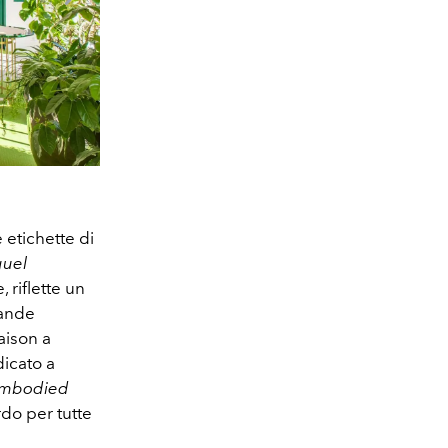
etichette di
uel
 riflette un
rande
aison a
dicato a
mbodied
rdo per tutte