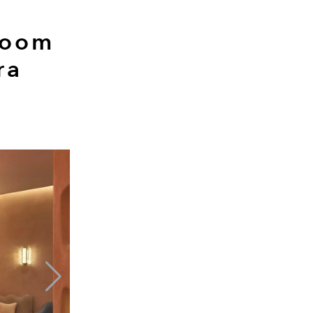
 Room
ra