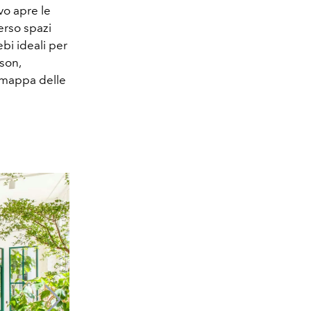
vo apre le
erso spazi
bi ideali per
son,
a mappa delle