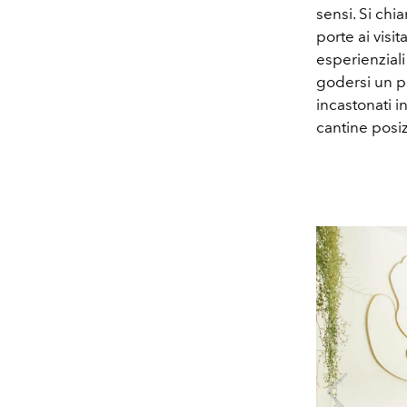
sensi. Si ch
porte ai visi
esperienziali
godersi un pr
incastonati i
cantine posizi