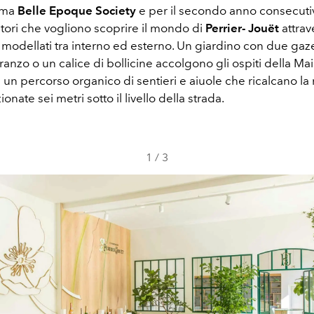
iama
Belle Epoque Society
e per il secondo anno consecuti
tatori che vogliono scoprire il mondo di
Perrier- Jouët
attrav
 modellati tra interno ed esterno. Un giardino con due gaze
anzo o un calice di bollicine accolgono gli ospiti della Mai
n un percorso organico di sentieri e aiuole che ricalcano l
onate sei metri sotto il livello della strada.
1
/
3