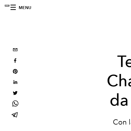
MENU
T
Ch
da
Con l