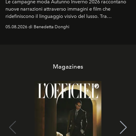
Le campagne moda Autunno Inverno 2026 raccontano
nuove narrazioni attraverso immagini e film che
ridefiniscono il linguaggio visivo del lusso. Tra
protagonisti del cinema, volti della cultura
05.08.2026 di Benedetta Donghi
contemporanea e storytelling d'autore, le maison
trasformano ogni campagna in uno storytelling capace
di esprimere identità, visione e desiderio.
Magazines