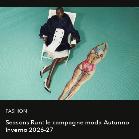
ha riscritto i canoni estetici del XX secolo, lasciando
un’impronta indelebile nella storia della moda.
FASHION
Seasons Run: le campagne moda Autunno
Inverno 2026-27