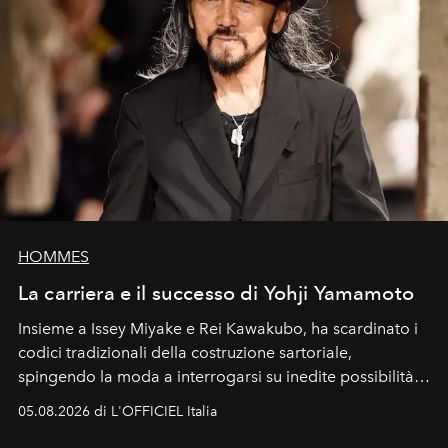
HOMMES
La carriera e il successo di Yohji Yamamoto
Insieme a Issey Miyake e Rei Kawakubo, ha scardinato i
codici tradizionali della costruzione sartoriale,
spingendo la moda a interrogarsi su inedite possibilità
formali e a ridefinire il concetto stesso di silhouette.
05.08.2026 di L'OFFICIEL Italia
Quella di Yohji Yamamoto è storia di un visionario che