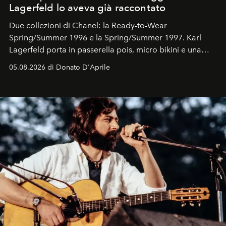
Lagerfeld lo aveva già raccontato
Due collezioni di Chanel: la Ready-to-Wear
Spring/Summer 1996 e la Spring/Summer 1997. Karl
Lagerfeld porta in passerella pois, micro bikini e una
logomania pensata per la spiaggia
, con Cindy, Linda,
05.08.2026 di Donato D'Aprile
Kate, Claudia e Carla una dietro l'altra. Trent'anni dopo,
in un'industria che vive di archivi, quel guardaroba resta
uno dei documenti più contemporanei che abbiamo.