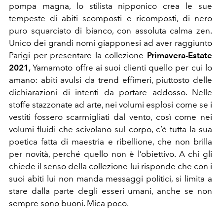
pompa magna, lo stilista nipponico crea le sue
tempeste di abiti scomposti e ricomposti, di nero
puro squarciato di bianco, con assoluta calma zen.
Unico dei grandi nomi giapponesi ad aver raggiunto
Parigi per presentare la collezione
Primavera-Estate
2021,
Yamamoto offre ai suoi clienti quello per cui lo
amano: abiti avulsi da trend effimeri, piuttosto delle
dichiarazioni di intenti da portare addosso. Nelle
stoffe stazzonate ad arte, nei volumi esplosi come se i
vestiti fossero scarmigliati dal vento, così come nei
volumi fluidi che scivolano sul corpo, c’è tutta la sua
poetica fatta di maestria e ribellione, che non brilla
per novità, perché quello non è l’obiettivo. A chi gli
chiede il senso della collezione lui risponde che con i
suoi abiti lui non manda messaggi politici, si limita a
stare dalla parte degli esseri umani, anche se non
sempre sono buoni. Mica poco.