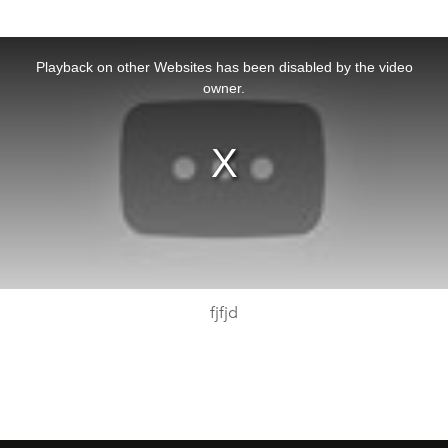
This
is
a
Playback on other Websites has been disabled by the video
modal
window.
owner.
fjfjd