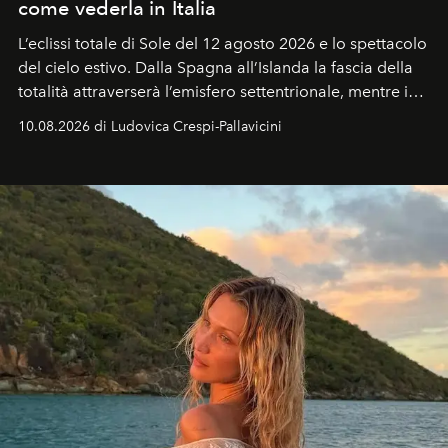
come vederla in Italia
L’eclissi totale di Sole del 12 agosto 2026 e lo spettacolo
del cielo estivo.
Dalla Spagna all’Islanda la fascia della
totalità attraverserà l’emisfero settentrionale, mentre in
Italia il fenomeno sarà parziale ma particolarmente
10.08.2026 di Ludovica Crespi-Pallavicini
spettacolare al Nord. Orari, città favorite e regole per
osservare l’eclissi.