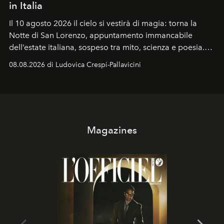
in Italia
Il 10 agosto 2026 il cielo si vestirà di magia: torna la
Notte di San Lorenzo
, appuntamento immancabile
dell’estate italiana, sospeso tra mito, scienza e poesia.
Sarà il momento in cui gli occhi si alzano verso la volta
08.08.2026 di Ludovica Crespi-Pallavicini
celeste per seguire il passaggio delle
Perseidi
, quelle
che chiamiamo comunemente
stelle cadenti
, e affidare
all’universo i desideri più segreti
Magazines