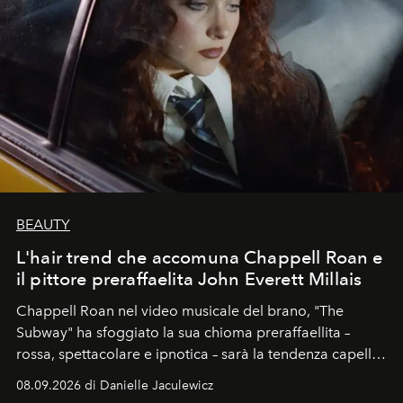
BEAUTY
L'hair trend che accomuna Chappell Roan e
il pittore preraffaelita John Everett Millais
Chappell Roan nel video musicale del brano, "The
Subway" ha sfoggiato la sua chioma preraffaellita –
rossa, spettacolare e ipnotica – sarà la tendenza capelli
dell'autunno?
08.09.2026 di Danielle Jaculewicz