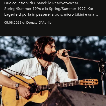
Due collezioni di Chanel: la Ready-to-Wear
Spring/Summer 1996 e la Spring/Summer 1997. Karl
Lagerfeld porta in passerella pois, micro bikini e una
logomania pensata per la spiaggia
, con Cindy, Linda,
05.08.2026 di Donato D'Aprile
Kate, Claudia e Carla una dietro l'altra. Trent'anni dopo,
in un'industria che vive di archivi, quel guardaroba resta
uno dei documenti più contemporanei che abbiamo.