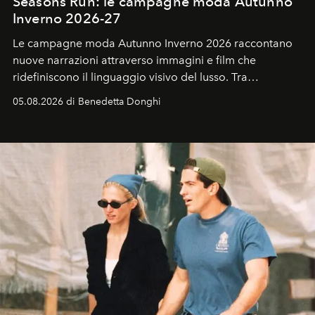
Seasons Run: le campagne moda Autunno
Inverno 2026-27
Le campagne moda Autunno Inverno 2026 raccontano
nuove narrazioni attraverso immagini e film che
ridefiniscono il linguaggio visivo del lusso. Tra
protagonisti del cinema, volti della cultura
05.08.2026 di Benedetta Donghi
contemporanea e storytelling d'autore, le maison
trasformano ogni campagna in uno storytelling capace
di esprimere identità, visione e desiderio.