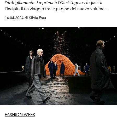
l'abbigliamento. La prima è l'Oasi Zegna»
, è questo
l'
incipit di un viaggio tra le pagine del nuovo volume
edito da Rizzoli, "Born in Oasi Zegna", e nella storia del
14.04.2024 di Silvia Frau
brand.
FASHION WEEK