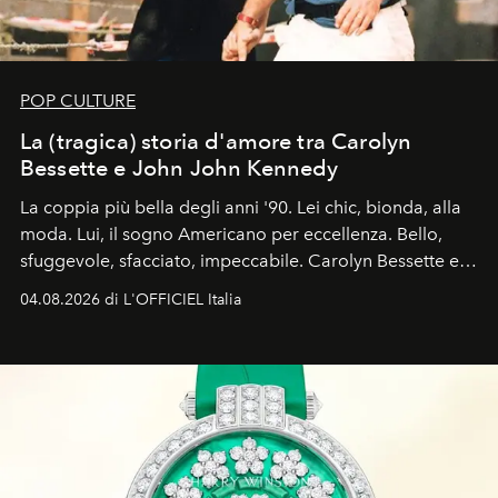
POP CULTURE
La (tragica) storia d'amore tra Carolyn
Bessette e John John Kennedy
La coppia più bella degli anni '90. Lei chic, bionda, alla
moda. Lui, il sogno Americano per eccellenza. Bello,
sfuggevole, sfacciato, impeccabile. Carolyn Bessette e
John John Kennedy sono i protagonisti della storia
04.08.2026 di L'OFFICIEL Italia
d'amore tragica che più ha segnato gli anni '90.