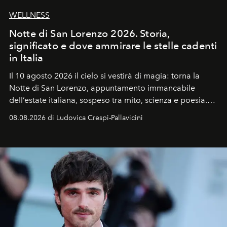
WELLNESS
Notte di San Lorenzo 2026. Storia,
significato e dove ammirare le stelle cadenti
in Italia
Il 10 agosto 2026 il cielo si vestirà di magia: torna la
Notte di San Lorenzo
, appuntamento immancabile
dell’estate italiana, sospeso tra mito, scienza e poesia.
Sarà il momento in cui gli occhi si alzano verso la volta
08.08.2026 di Ludovica Crespi-Pallavicini
celeste per seguire il passaggio delle
Perseidi
, quelle
che chiamiamo comunemente
stelle cadenti
, e affidare
all’universo i desideri più segreti