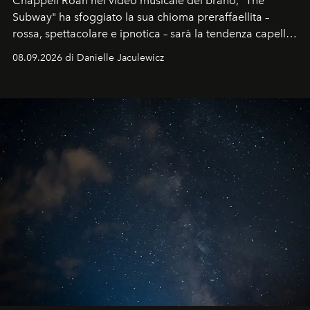
Chappell Roan nel video musicale del brano, "The
Subway" ha sfoggiato la sua chioma preraffaellita –
rossa, spettacolare e ipnotica – sarà la tendenza capelli
dell'autunno?
08.09.2026 di Danielle Jaculewicz