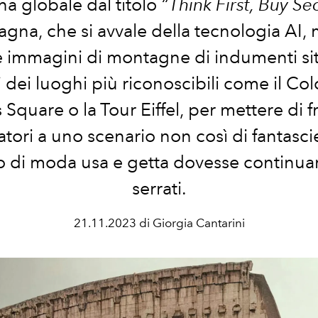
 globale dal titolo
“Think First, Buy S
gna, che si avvale della tecnologia AI, 
e immagini di montagne di indumenti sit
 dei luoghi più riconoscibili come il Co
Square o la Tour Eiffel, per mettere di f
ori a uno scenario non così di fantascie
di moda usa e getta dovesse continuare 
serrati.
21.11.2023 di Giorgia Cantarini