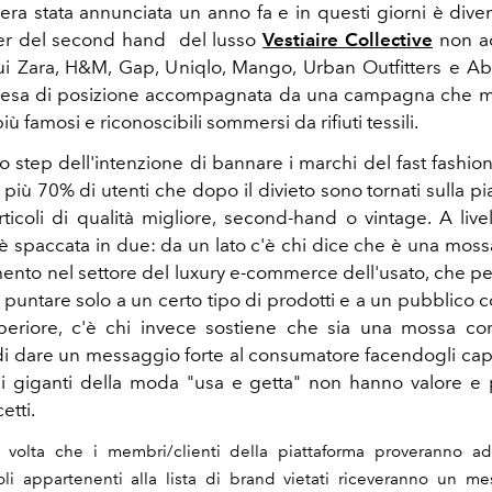
era stata annunciata un anno fa e in questi giorni è divent
der del second hand del lusso
Vestiaire Collective
non a
ui Zara, H&M, Gap, Uniqlo, Mango, Urban Outfitters e 
presa di posizione accompagnata da una campagna che mo
 famosi e riconoscibili sommersi da rifiuti tessili.
 step dell'intenzione di bannare i marchi del fast fashion
 più 70% di utenti che dopo il divieto sono tornati sulla p
rticoli di qualità migliore, second-hand o vintage. A live
i è spaccata in due: da un lato c'è chi dice che è una moss
ento nel settore del luxury e-commerce dell'usato, che 
i puntare solo a un certo tipo di prodotti e a un pubblico c
periore, c'è chi invece sostiene che sia una mossa co
 di dare un messaggio forte al consumatore facendogli capi
ai giganti della moda "usa e getta" non hanno valore e
etti.
 volta che i membri/clienti della piattaforma proveranno a
oli appartenenti alla lista di brand vietati riceveranno un me