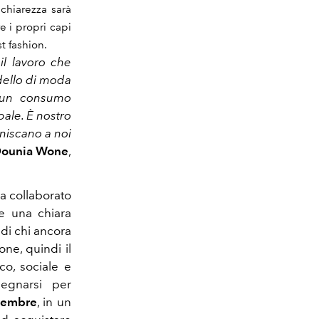
 chiarezza sarà
e i propri capi
st fashion.
il lavoro che
dello di moda
 un consumo
ale. È nostro
uniscano a noi
ounia Wone
,
a collaborato
e una chiara
 di chi ancora
ne, quindi il
co, sociale e
egnarsi per
vembre
, in un