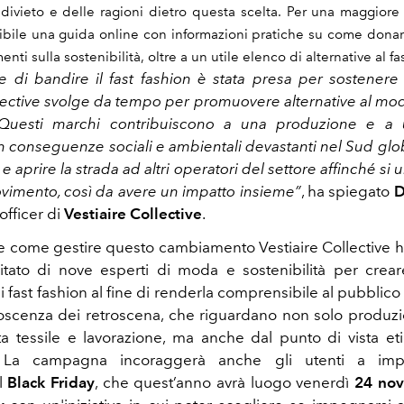
divieto e delle ragioni dietro questa scelta. Per una maggiore
ibile una guida online con informazioni pratiche su come donar
ti sulla sostenibilità, oltre a un utile elenco di alternative al fa
e di bandire il fast fashion è stata presa per sostenere 
llective svolge da tempo per promuovere alternative al mo
 Questi marchi contribuiscono a una produzione e a
on conseguenze sociali e ambientali devastanti nel Sud glob
e aprire la strada ad altri operatori del settore affinché si 
vimento, così da avere un impatto insieme”
, ha spiegato
D
officer di
Vestiaire Collective
.
re come gestire questo cambiamento Vestiaire Collective h
tato di nove esperti di moda e sostenibilità per crear
i fast fashion al fine di renderla comprensibile al pubblico
scenza dei retroscena, che riguardano non solo produzio
ta tessile e lavorazione, ma anche dal punto di vista eti
.
La campagna incoraggerà anche gli utenti a imp
il
Black Friday
, che quest’anno avrà luogo venerdì
24 no