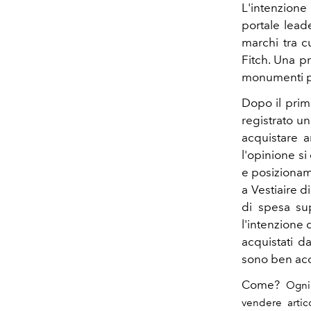
L'intenzione 
portale lea
marchi tra c
Fitch. Una 
monumenti più
Dopo il primo
registrato un
acquistare a
l'opinione s
e posizionam
a Vestiaire d
di spesa su
l'intenzione
acquistati d
sono ben acc
Come?
Ogni
vendere artic