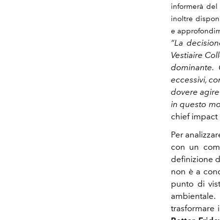
informerà del 
inoltre dispon
e approfondimen
“La decision
Vestiaire Co
dominante.
eccessivi, c
dovere agire 
in questo mo
chief impact 
Per analizza
con un comi
definizione d
non è a cono
punto di vis
ambientale
trasformare 