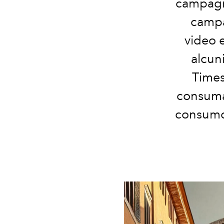
campagna
campa
video 
alcuni
Times 
consumat
consumo 