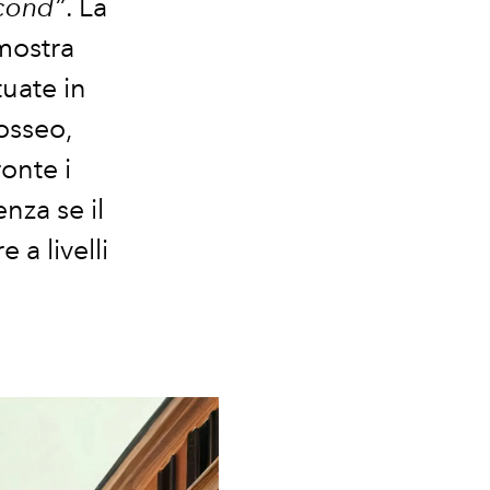
econd”
. La
mostra
uate in
losseo,
ronte i
nza se il
a livelli