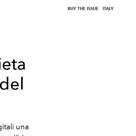
BUY THE ISSUE
ITALY
ieta
 del
itali una