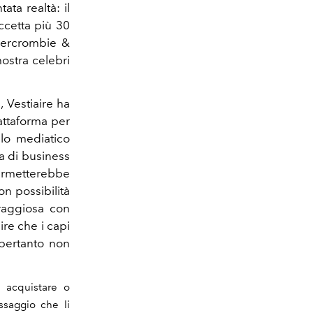
ata realtà: il
ccetta più 30
Abercrombie &
stra celebri
, Vestiaire ha
iattaforma per
llo mediatico
a di business
permetterebbe
on possibilità
raggiosa con
re che i capi
 pertanto non
d acquistare o
ssaggio che li