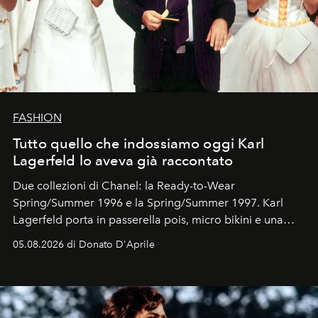
FASHION
Tutto quello che indossiamo oggi Karl
Lagerfeld lo aveva già raccontato
Due collezioni di Chanel: la Ready-to-Wear
Spring/Summer 1996 e la Spring/Summer 1997. Karl
Lagerfeld porta in passerella pois, micro bikini e una
logomania pensata per la spiaggia
, con Cindy, Linda,
05.08.2026 di Donato D'Aprile
Kate, Claudia e Carla una dietro l'altra. Trent'anni dopo,
in un'industria che vive di archivi, quel guardaroba resta
uno dei documenti più contemporanei che abbiamo.